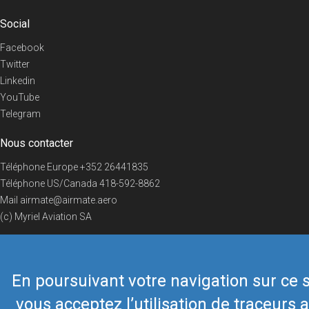
Social
Facebook
Twitter
Linkedin
YouTube
Telegram
Nous contacter
Téléphone Europe
+352 26441835
Téléphone US/Canada
418-592-8862
Mail
airmate@airmate.aero
(c) Myriel Aviation SA
En poursuivant votre navigation sur ce s
© 2019 Airmate -
Conditions d'utilisation
-
Vie privée
Back to top
vous acceptez l’utilisation de traceurs a