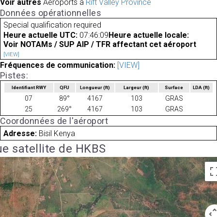
Voir autres
Aéroports à
Rift Valley Province
Données opérationnelles
Special qualification required
Heure actuelle UTC:
07:46:09
Heure actuelle locale:
Voir NOTAMs / SUP AIP / TFR affectant cet aéroport
[VIEW]
Fréquences de communication:
[VIEW]
Pistes:
Identifiant RWY
QFU
Longueur
(ft)
Largeur
(ft)
Surface
LDA
(ft)
07
89°
4167
103
GRAS
25
269°
4167
103
GRAS
Coordonnées de l'aéroport
Adresse:
Bisil Kenya
e satellite de HKBS