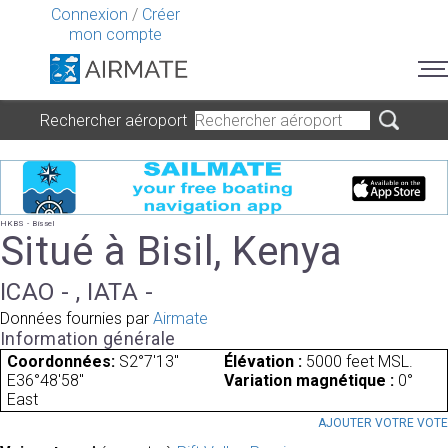
Connexion
/
Créer
mon compte
Rechercher aéroport
HKBS - Bissel
Situé à Bisil, Kenya
ICAO - , IATA -
Données fournies par
Airmate
Information générale
Coordonnées:
S2°7'13"
Élévation :
5000 feet MSL.
E36°48'58"
Variation magnétique :
0°
East
AJOUTER VOTRE VOT