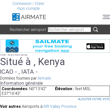
Connexion
/
Créer
mon compte
Rechercher aéroport
HKBK - Borana Ranch Airstrip
Situé à , Kenya
ICAO - , IATA -
Données fournies par
Airmate
Information générale
Coordonnées:
N0°13'42"
Élévation :
feet MSL.
E37°16'43"
AJOUTER VOTRE VOT
Voir autres
Aéroports à
Rift Valley Province