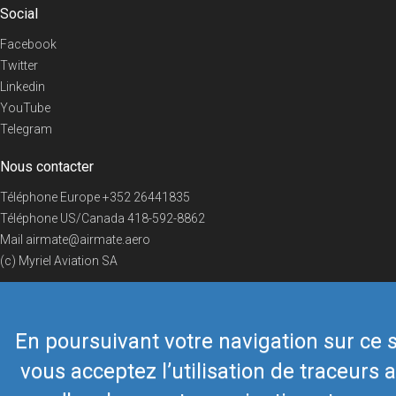
Social
Facebook
Twitter
Linkedin
YouTube
Telegram
Nous contacter
Téléphone Europe
+352 26441835
Téléphone US/Canada
418-592-8862
Mail
airmate@airmate.aero
(c) Myriel Aviation SA
En poursuivant votre navigation sur ce s
© 2019 Airmate -
Conditions d'utilisation
-
Vie privée
Back to top
vous acceptez l’utilisation de traceurs a