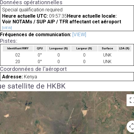
Données opérationnelles
Special qualification required
Heure actuelle UTC:
09:57:35
Heure actuelle locale:
Voir NOTAMs / SUP AIP / TFR affectant cet aéroport
[VIEW]
Fréquences de communication:
[VIEW]
Pistes:
Identifiant RWY
QFU
Longueur
(ft)
Largeur
(ft)
Surface
LDA
(ft)
02
0°
0
0
UNK
20
0°
0
0
UNK
Coordonnées de l'aéroport
Adresse:
Kenya
e satellite de HKBK