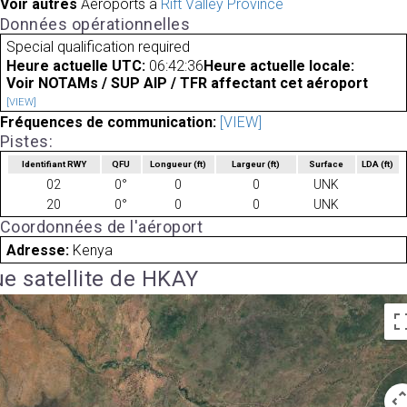
Voir autres
Aéroports à
Rift Valley Province
Données opérationnelles
Special qualification required
Heure actuelle UTC:
06:42:36
Heure actuelle locale:
Voir NOTAMs / SUP AIP / TFR affectant cet aéroport
[VIEW]
Fréquences de communication:
[VIEW]
Pistes:
Identifiant RWY
QFU
Longueur
(ft)
Largeur
(ft)
Surface
LDA
(ft)
02
0°
0
0
UNK
20
0°
0
0
UNK
Coordonnées de l'aéroport
Adresse:
Kenya
e satellite de HKAY