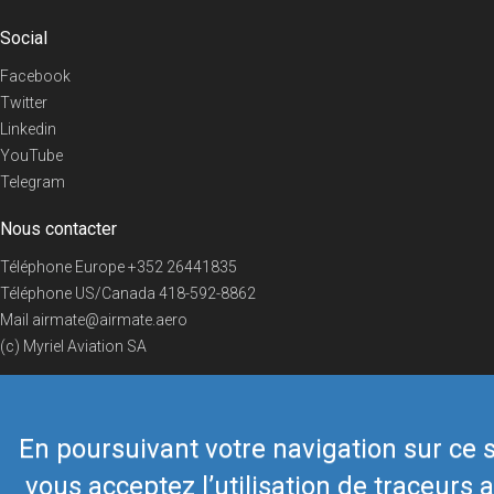
Social
Facebook
Twitter
Linkedin
YouTube
Telegram
Nous contacter
Téléphone Europe
+352 26441835
Téléphone US/Canada
418-592-8862
Mail
airmate@airmate.aero
(c) Myriel Aviation SA
En poursuivant votre navigation sur ce s
© 2019 Airmate -
Conditions d'utilisation
-
Vie privée
Back to top
vous acceptez l’utilisation de traceurs a