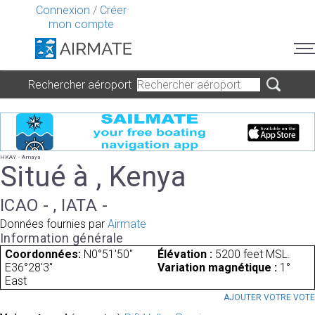
Connexion
/
Créer
mon compte
Rechercher aéroport
HKAY - Amaya
Situé à , Kenya
ICAO - , IATA -
Données fournies par
Airmate
Information générale
Coordonnées:
N0°51'50"
Élévation :
5200 feet MSL.
E36°28'3"
Variation magnétique :
1°
East
AJOUTER VOTRE VOT