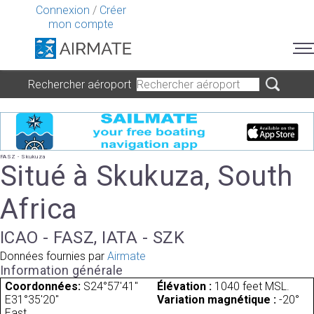
Connexion
/
Créer
mon compte
Rechercher aéroport
FASZ - Skukuza
Situé à Skukuza, South
Africa
ICAO - FASZ, IATA - SZK
Données fournies par
Airmate
Information générale
Coordonnées:
S24°57'41"
Élévation :
1040 feet MSL.
E31°35'20"
Variation magnétique :
-20°
East