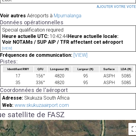
AJOUTER VOTRE VOT
Voir autres
Aéroports à
Mpumalanga
Données opérationnelles
Special qualification required
Heure actuelle UTC:
10:42:44
Heure actuelle locale:
Voir NOTAMs / SUP AIP / TFR affectant cet aéroport
[VIEW]
Fréquences de communication:
[VIEW]
Pistes:
Identifiant RWY
QFU
Longueur
(ft)
Largeur
(ft)
Surface
LDA
(ft)
17
156°
4820
95
ASPH
5085
35
336°
4820
95
ASPH
5085
Coordonnées de l'aéroport
Adresse:
Skukuza South Africa
Web:
www.skukuzaairport.com
e satellite de FASZ