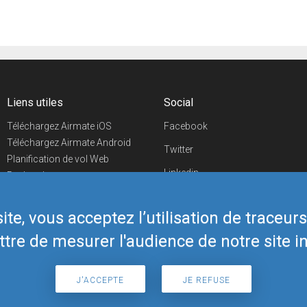
Liens utiles
Social
Téléchargez Airmate iOS
Facebook
Téléchargez Airmate Android
Twitter
Planification de vol Web
Linkedin
Recherche
aéroports/handleurs
YouTube
Evénements aéronautiques
te, vous acceptez l’utilisation de traceur
Telegram
Boutique Airmate
tre de mesurer l'audience de notre site in
J'ACCEPTE
JE REFUSE