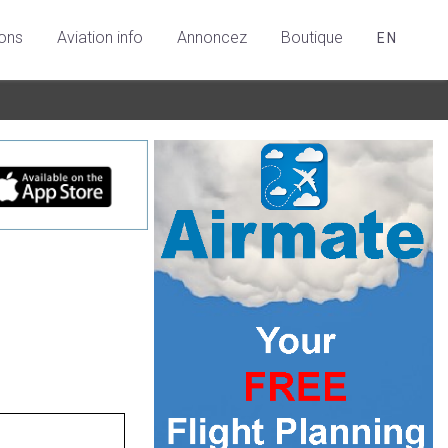
ions
Aviation info
Annoncez
Boutique
EN