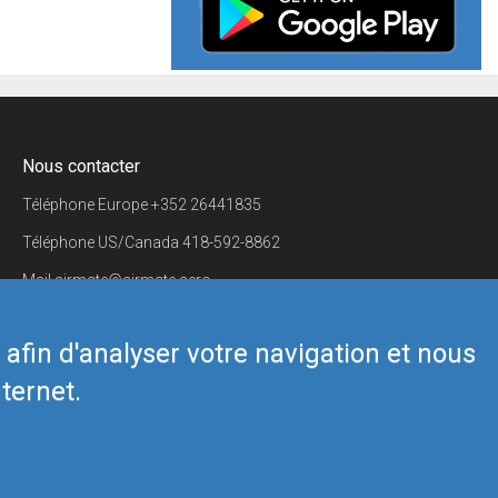
Nous contacter
Téléphone Europe
+352 26441835
Téléphone US/Canada
418-592-8862
Mail
airmate@airmate.aero
(c) Myriel Aviation SA
s afin d'analyser votre navigation et nous
ternet.
Back to top