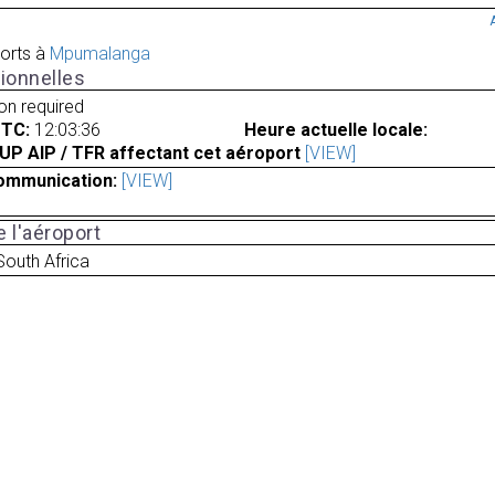
orts à
Mpumalanga
ionnelles
ion required
UTC:
12:03:36
Heure actuelle locale:
UP AIP / TFR affectant cet aéroport
[VIEW]
ommunication:
[VIEW]
 l'aéroport
South Africa