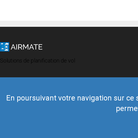
Solutions de planification de vol
En poursuivant votre navigation sur ce si
permet
© 2019 Airmate -
Conditions d'utilisation
-
Vie privée