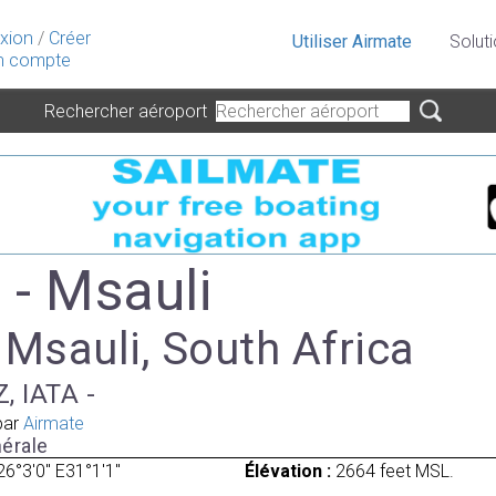
xion
/
Créer
Utiliser Airmate
Solut
 compte
Rechercher aéroport
- Msauli
 Msauli, South Africa
, IATA -
par
Airmate
érale
26°3'0" E31°1'1"
Élévation :
2664 feet MSL.