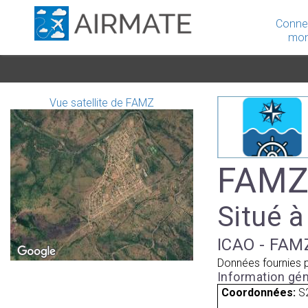
Conne
mon
Vue satellite de FAMZ
FAMZ 
Situé à
ICAO - FAMZ
Données fournies 
Information gén
Coordonnées:
S