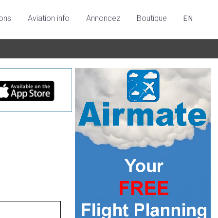
ions
Aviation info
Annoncez
Boutique
EN