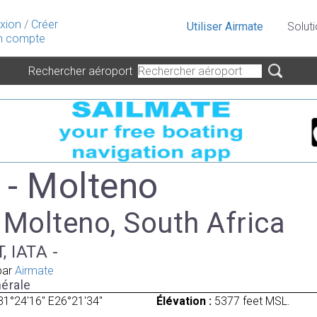
xion
/
Créer
Utiliser Airmate
Solut
 compte
Rechercher aéroport
- Molteno
 Molteno, South Africa
, IATA -
par
Airmate
érale
31°24'16" E26°21'34"
Élévation :
5377 feet MSL.