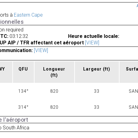
orts à
Eastern Cape
ionnelles
ion required
UTC:
03:12:32
Heure actuelle locale:
UP AIP / TFR affectant cet aéroport
[VIEW]
ommunication:
[VIEW]
RWY
QFU
Longueur
Largeur
(ft)
Surf
(ft)
134°
820
33
SA
314°
820
33
SA
 l'aéroport
 South Africa