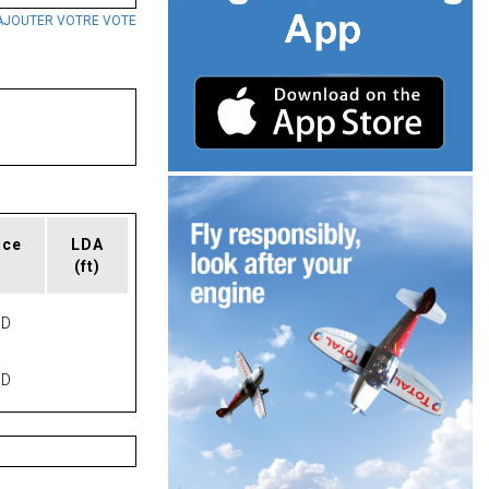
AJOUTER VOTRE VOTE
ace
LDA
(ft)
ND
ND