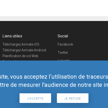
Liens utiles
Social
Téléchargez Airmate iOS
Facebook
Téléchargez Airmate Android
Twitter
Planification de vol Web
Linkedin
Recherche
aéroports/handleurs
YouTube
Evénements aéronautiques
te, vous acceptez l’utilisation de traceur
Telegram
Boutique Airmate
tre de mesurer l'audience de notre site in
J'ACCEPTE
JE REFUSE