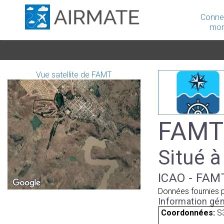
Conne
mon
Vue satellite de FAMT
FAMT 
Situé à
ICAO - FAMT
Données fournies 
Information gén
Coordonnées:
S