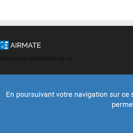
Solutions de planification de vol
En poursuivant votre navigation sur ce si
permet
© 2019 Airmate -
Conditions d'utilisation
-
Vie privée