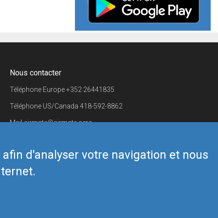
Nous contacter
Téléphone Europe
+352 26441835
Téléphone US/Canada
418-592-8862
Mail
airmate@airmate.aero
(c) Myriel Aviation SA
s afin d'analyser votre navigation et nous
ternet.
Back to top