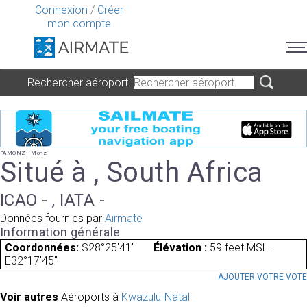
Connexion
/
Créer
mon compte
Rechercher aéroport
FAMONZ - Monzi
Situé à , South Africa
ICAO - , IATA -
Données fournies par
Airmate
Information générale
Coordonnées:
S28°25'41"
Élévation :
59 feet MSL.
E32°17'45"
AJOUTER VOTRE VOT
Voir autres
Aéroports à
Kwazulu-Natal