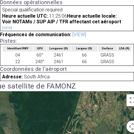
Données opérationnelles
Special qualification required
Heure actuelle UTC:
11:25:06
Heure actuelle locale:
Voir NOTAMs / SUP AIP / TFR affectant cet aéroport
[VIEW]
Fréquences de communication:
[VIEW]
Pistes:
Identifiant RWY
QFU
Longueur
(ft)
Largeur
(ft)
Surface
LDA
(ft)
04
60°
2461
66
GRASS
22
240°
2461
66
GRASS
Coordonnées de l'aéroport
Adresse:
South Africa
e satellite de FAMONZ