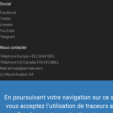
Social
Facebook
Twitter
Linkedin
YouTube
Telegram
Nous contacter
Téléphone Europe
+352 26441835
Téléphone US/Canada
418-592-8862
Mail
airmate@airmate.aero
(c) Myriel Aviation SA
En poursuivant votre navigation sur ce s
© 2019 Airmate -
Conditions d'utilisation
-
Vie privée
Back to top
vous acceptez l’utilisation de traceurs a