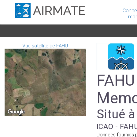
Conne
mon
Vue satellite de FAHU
FAHU 
Memo
Situé à
ICAO - FAHU
Données fournies 