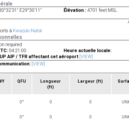
érale
30°32'31" E29°30'11"
Élévation :
4701 feet MSL.
orts à
Kwazulu-Natal
ionnelles
ion required
UTC:
04:21:00
Heure actuelle locale:
UP AIP / TFR affectant cet aéroport
[VIEW]
ommunication:
[VIEW]
RWY
QFU
Longueur
Largeur
(ft)
Surf
(ft)
0°
0
0
UN
0°
0
0
UN