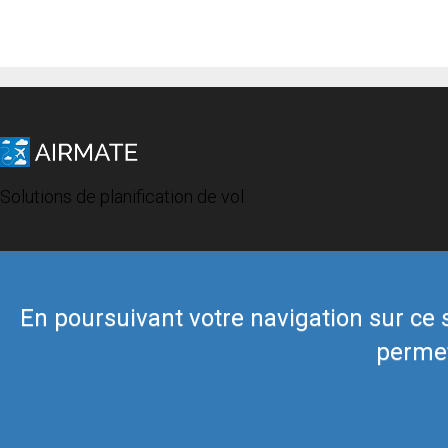
Solutions de planification de vol
En poursuivant votre navigation sur ce si
permet
© 2019 Airmate -
Conditions d'utilisation
-
Vie privée