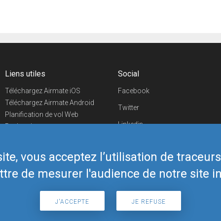
Liens utiles
Social
Téléchargez Airmate iOS
Facebook
Téléchargez Airmate Android
Twitter
Planification de vol Web
Linkedin
Recherche
aéroports/handleurs
YouTube
Evénements aéronautiques
te, vous acceptez l’utilisation de traceur
Telegram
Boutique Airmate
tre de mesurer l'audience de notre site in
J'ACCEPTE
JE REFUSE