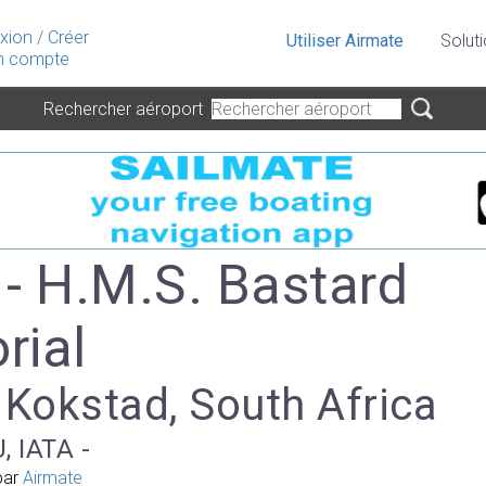
xion
/
Créer
Utiliser Airmate
Solut
 compte
Rechercher aéroport
- H.M.S. Bastard
rial
 Kokstad, South Africa
, IATA -
par
Airmate