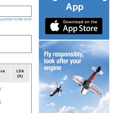
AJOUTER VOTRE VOTE
ace
LDA
(ft)
K
K