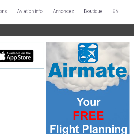
ions
Aviation info
Annoncez
Boutique
EN