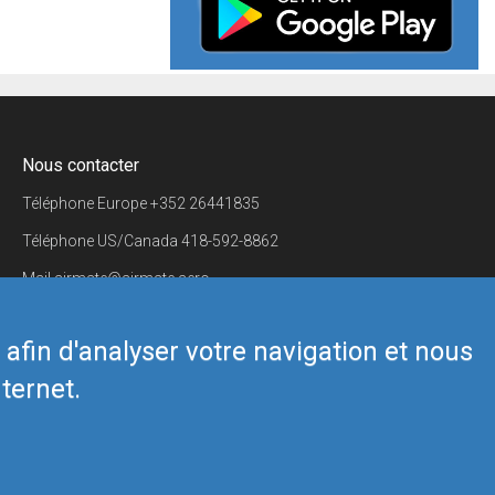
Nous contacter
Téléphone Europe
+352 26441835
Téléphone US/Canada
418-592-8862
Mail
airmate@airmate.aero
(c) Myriel Aviation SA
s afin d'analyser votre navigation et nous
ternet.
Back to top