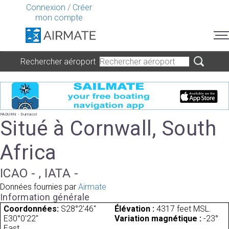
Connexion
/
Créer
mon compte
Rechercher aéroport
FADURN - Durnacol
Situé à Cornwall, South
Africa
ICAO - , IATA -
Données fournies par
Airmate
Information générale
Coordonnées:
S28°2'46"
Élévation :
4317 feet MSL.
E30°0'22"
Variation magnétique :
-23°
East