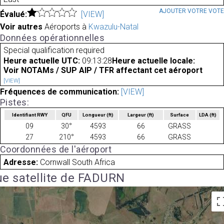
AJOUTER VOTRE VOT
Évalué:
[VIEW]
Voir autres
Aéroports à
Kwazulu-Natal
Données opérationnelles
Special qualification required
Heure actuelle UTC:
09:13:28
Heure actuelle locale:
Voir NOTAMs / SUP AIP / TFR affectant cet aéroport
[VIEW]
Fréquences de communication:
[VIEW]
Pistes:
Identifiant RWY
QFU
Longueur
(ft)
Largeur
(ft)
Surface
LDA
(ft)
09
30°
4593
66
GRASS
27
210°
4593
66
GRASS
Coordonnées de l'aéroport
Adresse:
Cornwall South Africa
e satellite de FADURN