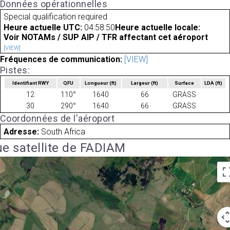
Données opérationnelles
Special qualification required
Heure actuelle UTC:
04:58:50
Heure actuelle locale:
Voir NOTAMs / SUP AIP / TFR affectant cet aéroport
[VIEW]
Fréquences de communication:
[VIEW]
Pistes:
Identifiant RWY
QFU
Longueur
(ft)
Largeur
(ft)
Surface
LDA
(ft)
12
110°
1640
66
GRASS
30
290°
1640
66
GRASS
Coordonnées de l'aéroport
Adresse:
South Africa
e satellite de FADIAM