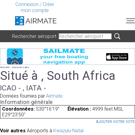
Connexion
/
Créer
mon compte
Rechercher aéroport
FADIAM - Diamond Valley
Situé à , South Africa
ICAO - , IATA -
Données fournies par
Airmate
Information générale
Coordonnées:
S30°16'19"
Élévation :
4999 feet MSL.
E29°23'50"
AJOUTER VOTRE VOT
Voir autres
Aéroports à
Kwazulu-Natal