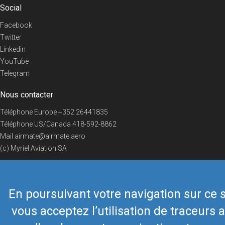
Social
Facebook
Twitter
Linkedin
YouTube
Telegram
Nous contacter
Téléphone Europe
+352 26441835
Téléphone US/Canada
418-592-8862
Mail
airmate@airmate.aero
(c) Myriel Aviation SA
En poursuivant votre navigation sur ce s
© 2019 Airmate -
Conditions d'utilisation
-
Vie privée
Back to top
vous acceptez l’utilisation de traceurs a