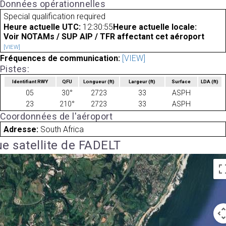
Données opérationnelles
Special qualification required
Heure actuelle UTC:
12:30:55
Heure actuelle locale:
Voir NOTAMs / SUP AIP / TFR affectant cet aéroport
[VIEW]
Fréquences de communication:
[VIEW]
Pistes:
Identifiant RWY
QFU
Longueur
(ft)
Largeur
(ft)
Surface
LDA
(ft)
05
30°
2723
33
ASPH
23
210°
2723
33
ASPH
Coordonnées de l'aéroport
Adresse:
South Africa
e satellite de FADELT