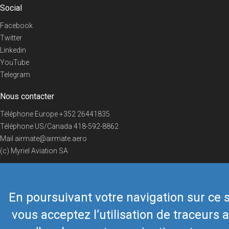
Social
Facebook
Twitter
Linkedin
YouTube
Telegram
Nous contacter
Téléphone Europe
+352 26441835
Téléphone US/Canada
418-592-8862
Mail
airmate@airmate.aero
(c) Myriel Aviation SA
En poursuivant votre navigation sur ce s
© 2019 Airmate -
Conditions d'utilisation
-
Vie privée
Back to top
vous acceptez l’utilisation de traceurs a