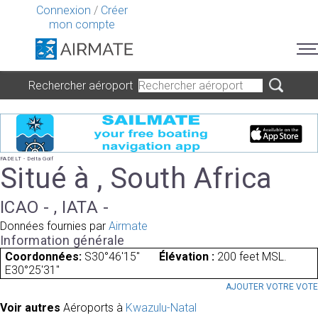
Connexion
/
Créer
mon compte
Rechercher aéroport
FADELT - Delta Golf
Situé à , South Africa
ICAO - , IATA -
Données fournies par
Airmate
Information générale
Coordonnées:
S30°46'15"
Élévation :
200 feet MSL.
E30°25'31"
AJOUTER VOTRE VOT
Voir autres
Aéroports à
Kwazulu-Natal