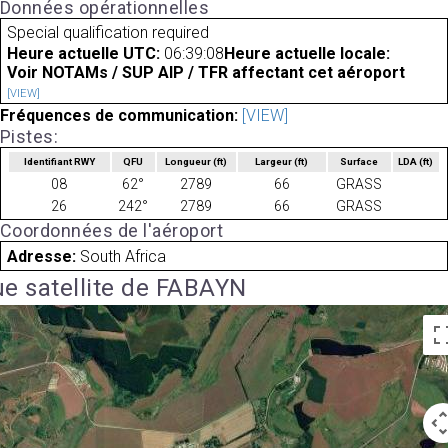
Données opérationnelles
Special qualification required
Heure actuelle UTC:
06:39:08
Heure actuelle locale:
Voir NOTAMs / SUP AIP / TFR affectant cet aéroport
[VIEW]
Fréquences de communication:
[VIEW]
Pistes:
Identifiant RWY
QFU
Longueur
(ft)
Largeur
(ft)
Surface
LDA
(ft)
08
62°
2789
66
GRASS
26
242°
2789
66
GRASS
Coordonnées de l'aéroport
Adresse:
South Africa
e satellite de FABAYN