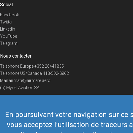
Social
Facebook
Twitter
Linkedin
YouTube
Telegram
Nous contacter
Téléphone Europe
+352 26441835
Téléphone US/Canada
418-592-8862
Mail
airmate@airmate.aero
(c) Myriel Aviation SA
En poursuivant votre navigation sur ce s
© 2019 Airmate -
Conditions d'utilisation
-
Vie privée
Back to top
vous acceptez l’utilisation de traceurs a