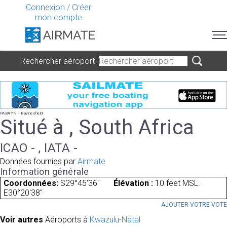
Connexion
/
Créer
mon compte
Rechercher aéroport
FABAYN - Baynesfield
Situé à , South Africa
ICAO - , IATA -
Données fournies par
Airmate
Information générale
Coordonnées:
S29°45'36"
Élévation :
10 feet MSL.
E30°20'38"
AJOUTER VOTRE VOT
Voir autres
Aéroports à
Kwazulu-Natal