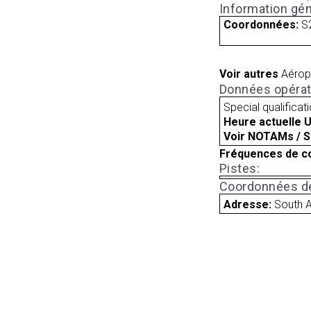
Information gén
Coordonnées:
S
Voir autres
Aérop
Données opérat
Special qualificat
Heure actuelle 
Voir NOTAMs / S
Fréquences de c
Pistes:
Coordonnées de
Adresse:
South A