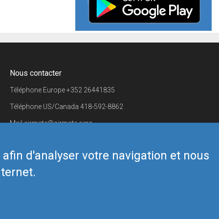
Nous contacter
Téléphone Europe
+352 26441835
Téléphone US/Canada
418-592-8862
Mail
airmate@airmate.aero
(c) Myriel Aviation SA
s afin d'analyser votre navigation et nous
ternet.
Back to top