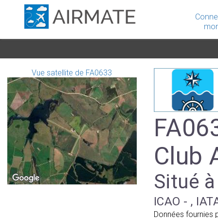
Conne
mon
Vue satellite de FA0633
FA063
Club A
Situé à
ICAO - , IAT
Données fournies 