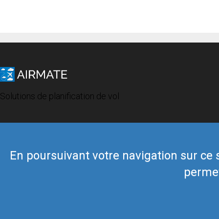
Solutions de planification de vol
En poursuivant votre navigation sur ce si
permet
© 2019 Airmate -
Conditions d'utilisation
-
Vie privée