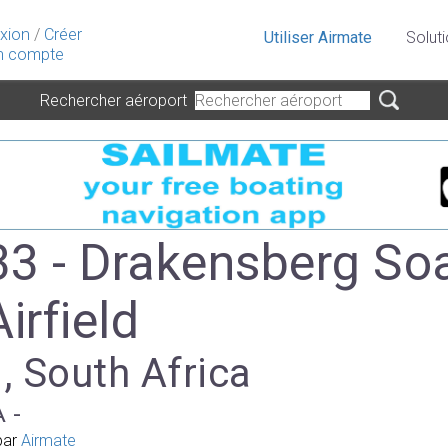
xion
/
Créer
Utiliser Airmate
Solut
 compte
Rechercher aéroport
3 - Drakensberg So
irfield
 , South Africa
A -
par
Airmate