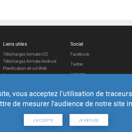
Liens utiles
Social
Téléchargez Airmate iOS
Facebook
Téléchargez Airmate Android
Twitter
Planification de vol Web
Linkedin
Recherche
aéroports/handleurs
YouTube
Evénements aéronautiques
te, vous acceptez l’utilisation de traceur
Telegram
Boutique Airmate
tre de mesurer l'audience de notre site in
J'ACCEPTE
JE REFUSE