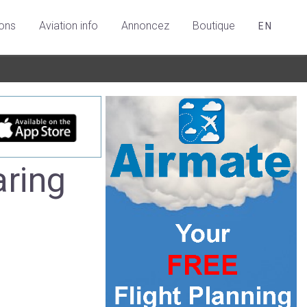
ions
Aviation info
Annoncez
Boutique
EN
aring