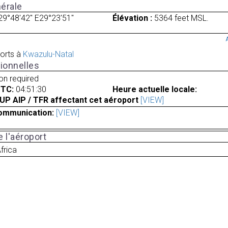
érale
29°48'42" E29°23'51"
Élévation :
5364 feet MSL.
orts à
Kwazulu-Natal
ionnelles
ion required
UTC:
04:51:30
Heure actuelle locale:
UP AIP / TFR affectant cet aéroport
[VIEW]
ommunication:
[VIEW]
 l'aéroport
frica