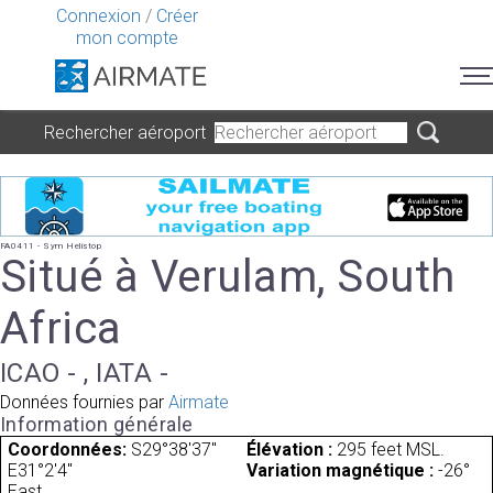
Connexion
/
Créer
mon compte
Rechercher aéroport
FA0411 - Sym Helistop
Situé à Verulam, South
Africa
ICAO - , IATA -
Données fournies par
Airmate
Information générale
Coordonnées:
S29°38'37"
Élévation :
295 feet MSL.
E31°2'4"
Variation magnétique :
-26°
East