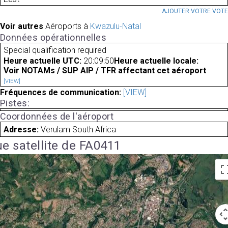
AJOUTER VOTRE VOT
Voir autres
Aéroports à
Kwazulu-Natal
Données opérationnelles
Special qualification required
Heure actuelle UTC:
20:09:50
Heure actuelle locale:
Voir NOTAMs / SUP AIP / TFR affectant cet aéroport
[VIEW]
Fréquences de communication:
[VIEW]
Pistes:
Coordonnées de l'aéroport
Adresse:
Verulam South Africa
e satellite de FA0411