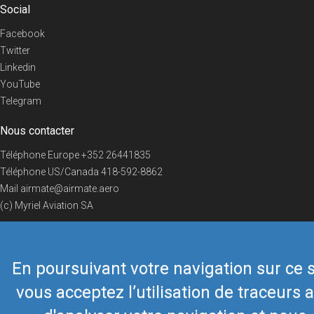
Social
Facebook
Twitter
Linkedin
YouTube
Telegram
Nous contacter
Téléphone Europe
+352 26441835
Téléphone US/Canada
418-592-8862
Mail
airmate@airmate.aero
(c) Myriel Aviation SA
En poursuivant votre navigation sur ce s
© 2019 Airmate -
Conditions d'utilisation
-
Vie privée
Back to top
vous acceptez l’utilisation de traceurs a