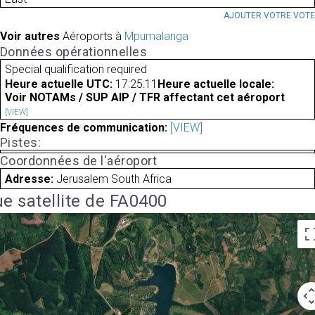
AJOUTER VOTRE VOT
Voir autres
Aéroports à
Mpumalanga
Données opérationnelles
Special qualification required
Heure actuelle UTC:
17:25:11
Heure actuelle locale:
Voir NOTAMs / SUP AIP / TFR affectant cet aéroport
[VIEW]
Fréquences de communication:
[VIEW]
Pistes:
Coordonnées de l'aéroport
Adresse:
Jerusalem South Africa
e satellite de FA0400