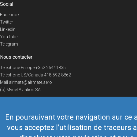
Social
Facebook
Twitter
Linkedin
YouTube
Telegram
Nous contacter
Téléphone Europe
+352 26441835
Téléphone US/Canada
418-592-8862
Mail
airmate@airmate.aero
(c) Myriel Aviation SA
En poursuivant votre navigation sur ce s
© 2019 Airmate -
Conditions d'utilisation
-
Vie privée
Back to top
vous acceptez l’utilisation de traceurs a