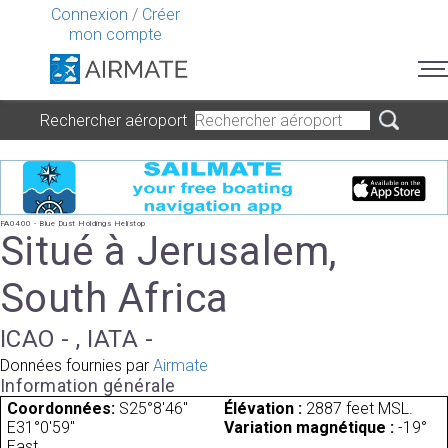
Connexion
/
Créer
mon compte
Rechercher aéroport
FA0400 - Blue Dust Holdings Helistop
Situé à Jerusalem,
South Africa
ICAO - , IATA -
Données fournies par
Airmate
Information générale
Coordonnées:
S25°8'46"
Élévation :
2887 feet MSL.
E31°0'59"
Variation magnétique :
-19°
East