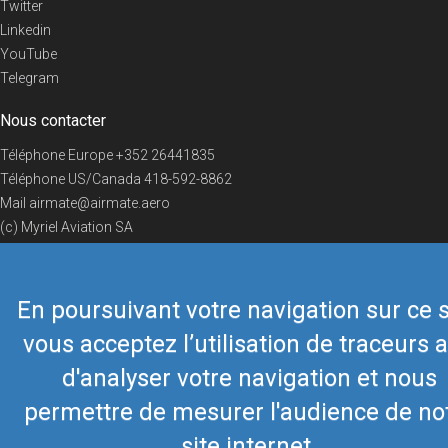
Twitter
Linkedin
YouTube
Telegram
Nous contacter
Téléphone Europe
+352 26441835
Téléphone US/Canada
418-592-8862
Mail
airmate@airmate.aero
(c) Myriel Aviation SA
En poursuivant votre navigation sur ce s
© 2019 Airmate -
Conditions d'utilisation
-
Vie privée
Back to top
vous acceptez l’utilisation de traceurs a
d'analyser votre navigation et nous
permettre de mesurer l'audience de no
site internet.