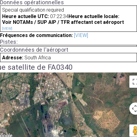
Données opérationnelles
Special qualification required
Heure actuelle UTC:
07:22:34
Heure actuelle locale:
Voir NOTAMs / SUP AIP / TFR affectant cet aéroport
[VIEW]
Fréquences de communication:
[VIEW]
Pistes:
Coordonnées de l'aéroport
Adresse:
South Africa
e satellite de FA0340