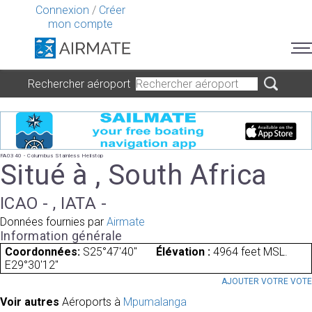
Connexion
/
Créer
mon compte
Rechercher aéroport
FA0340 - Columbus Stainless Helistop
Situé à , South Africa
ICAO - , IATA -
Données fournies par
Airmate
Information générale
Coordonnées:
S25°47'40"
Élévation :
4964 feet MSL.
E29°30'12"
AJOUTER VOTRE VOT
Voir autres
Aéroports à
Mpumalanga