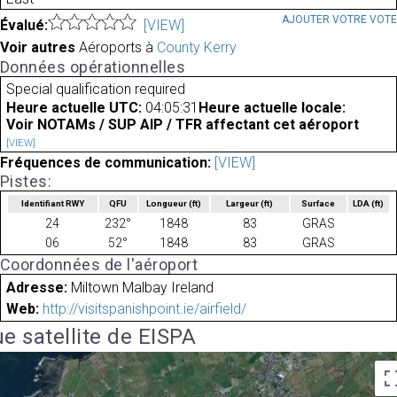
AJOUTER VOTRE VOT
Évalué:
[VIEW]
Voir autres
Aéroports à
County Kerry
Données opérationnelles
Special qualification required
Heure actuelle UTC:
04:05:31
Heure actuelle locale:
Voir NOTAMs / SUP AIP / TFR affectant cet aéroport
[VIEW]
Fréquences de communication:
[VIEW]
Pistes:
Identifiant RWY
QFU
Longueur
(ft)
Largeur
(ft)
Surface
LDA
(ft)
24
232°
1848
83
GRAS
06
52°
1848
83
GRAS
Coordonnées de l'aéroport
Adresse:
Miltown Malbay Ireland
Web:
http://visitspanishpoint.ie/airfield/
e satellite de EISPA