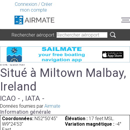
Connexion
/
Créer
mon compte
Rechercher aéroport
EISPA - Spanish Point
Situé à Miltown Malbay,
Ireland
ICAO - , IATA -
Données fournies par
Airmate
Information générale
Coordonnées:
N52°50'45"
Élévation :
17 feet MSL.
W9°24'53"
Variation magnétique :
-4°
East