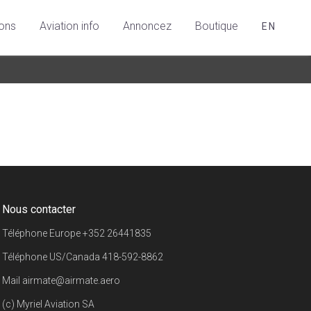
ions
Aviation info
Annoncez
Boutique
EN
Nous contacter
Téléphone Europe
+352 26441835
Téléphone US/Canada
418-592-8862
Mail
airmate@airmate.aero
(c) Myriel Aviation SA