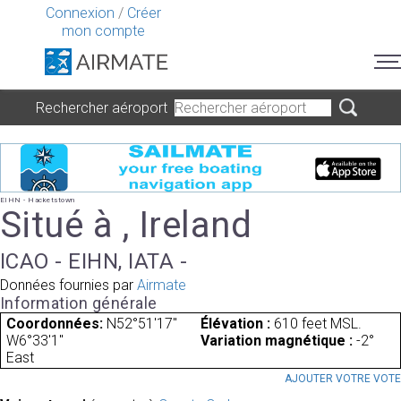
Connexion
/
Créer
mon compte
Rechercher aéroport
EIHN - Hacketstown
Situé à , Ireland
ICAO - EIHN, IATA -
Données fournies par
Airmate
Information générale
Coordonnées:
N52°51'17"
Élévation :
610 feet MSL.
W6°33'1"
Variation magnétique :
-2°
East
AJOUTER VOTRE VOT