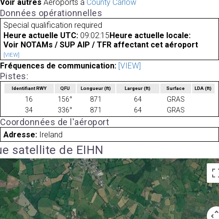
Voir autres
Aéroports à
County Carlow
Données opérationnelles
Special qualification required
Heure actuelle UTC:
09:02:15
Heure actuelle locale:
Voir NOTAMs / SUP AIP / TFR affectant cet aéroport
[VIEW]
Fréquences de communication:
[VIEW]
Pistes:
Identifiant RWY
QFU
Longueur
(ft)
Largeur
(ft)
Surface
LDA
(ft)
16
156°
871
64
GRAS
34
336°
871
64
GRAS
Coordonnées de l'aéroport
Adresse:
Ireland
e satellite de EIHN