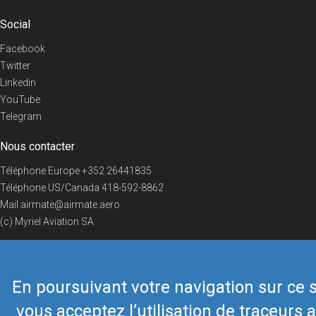
Social
Facebook
Twitter
Linkedin
YouTube
Telegram
Nous contacter
Téléphone Europe
+352 26441835
Téléphone US/Canada
418-592-8862
Mail
airmate@airmate.aero
(c) Myriel Aviation SA
En poursuivant votre navigation sur ce s
© 2019 Airmate -
Conditions d'utilisation
-
Vie privée
Back to top
vous acceptez l’utilisation de traceurs a