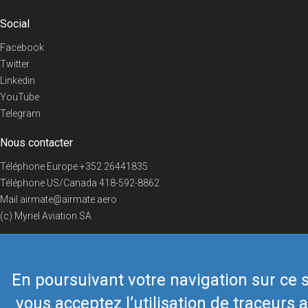
Social
Facebook
Twitter
Linkedin
YouTube
Telegram
Nous contacter
Téléphone Europe
+352 26441835
Téléphone US/Canada
418-592-8862
Mail
airmate@airmate.aero
(c) Myriel Aviation SA
En poursuivant votre navigation sur ce s
© 2019 Airmate -
Conditions d'utilisation
-
Vie privée
Back to top
vous acceptez l’utilisation de traceurs a