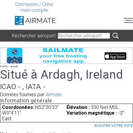
Connexion
/
Créer
mon compte
Rechercher aéroport
EIARH - Ardagh
Situé à Ardagh, Ireland
ICAO - , IATA -
Données fournies par
Airmate
Information générale
Coordonnées:
N52°30'33"
Élévation :
330 feet MSL.
W9°4'11"
Variation magnétique :
-3°
East
AJOUTER VOTRE VOT