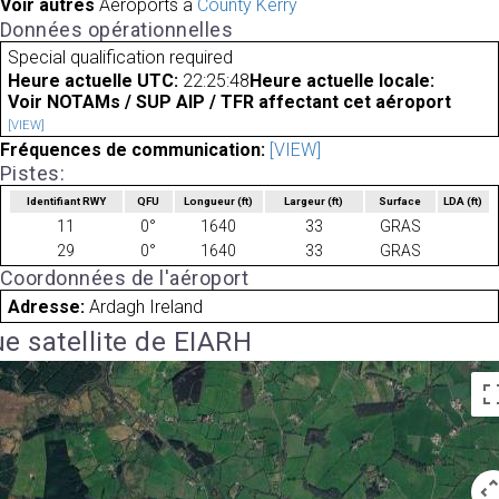
Voir autres
Aéroports à
County Kerry
Données opérationnelles
Special qualification required
Heure actuelle UTC:
22:25:48
Heure actuelle locale:
Voir NOTAMs / SUP AIP / TFR affectant cet aéroport
[VIEW]
Fréquences de communication:
[VIEW]
Pistes:
Identifiant RWY
QFU
Longueur
(ft)
Largeur
(ft)
Surface
LDA
(ft)
11
0°
1640
33
GRAS
29
0°
1640
33
GRAS
Coordonnées de l'aéroport
Adresse:
Ardagh Ireland
e satellite de EIARH