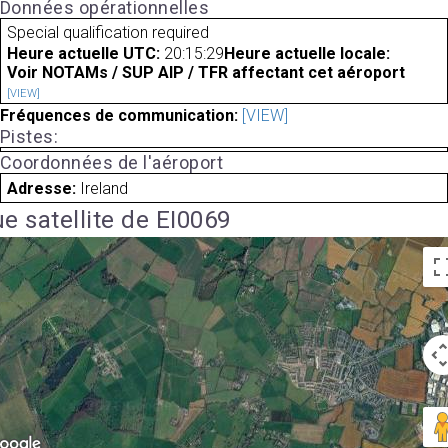
Données opérationnelles
Special qualification required
Heure actuelle UTC:
20:15:29
Heure actuelle locale:
Voir NOTAMs / SUP AIP / TFR affectant cet aéroport
[VIEW]
Fréquences de communication:
[VIEW]
Pistes:
Coordonnées de l'aéroport
Adresse:
Ireland
e satellite de EI0069