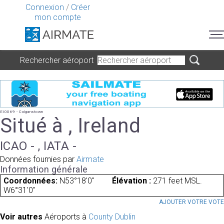
Connexion
/
Créer
mon compte
Rechercher aéroport
EI0069 - Colganstown
Situé à , Ireland
ICAO - , IATA -
Données fournies par
Airmate
Information générale
Coordonnées:
N53°18'0"
Élévation :
271 feet MSL.
W6°31'0"
AJOUTER VOTRE VOT
Voir autres
Aéroports à
County Dublin