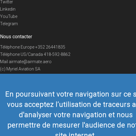
Twitter
Linkedin
YouTube
Telegram
Nous contacter
Téléphone Europe
+352 26441835
Téléphone US/Canada
418-592-8862
Mail
airmate@airmate.aero
(c) Myriel Aviation SA
En poursuivant votre navigation sur ce s
© 2019 Airmate -
Conditions d'utilisation
-
Vie privée
Back to top
vous acceptez l’utilisation de traceurs a
d'analyser votre navigation et nous
permettre de mesurer l'audience de no
site internet.