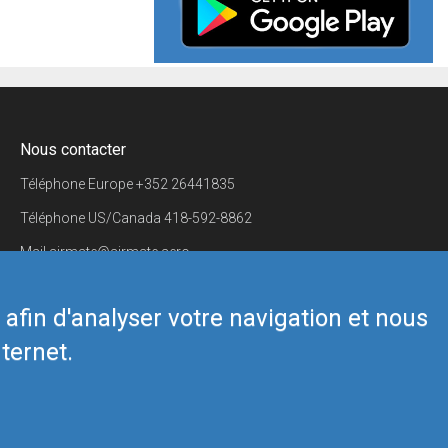
Nous contacter
Téléphone Europe
+352 26441835
Téléphone US/Canada
418-592-8862
Mail
airmate@airmate.aero
(c) Myriel Aviation SA
s afin d'analyser votre navigation et nous
ternet.
Back to top