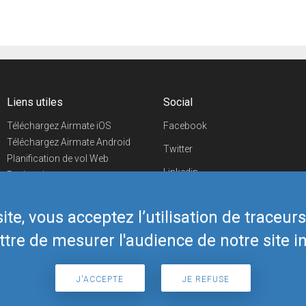
Liens utiles
Social
Téléchargez Airmate iOS
Facebook
Téléchargez Airmate Android
Twitter
Planification de vol Web
Linkedin
Recherche
aéroports/handleurs
YouTube
Evénements aéronautiques
te, vous acceptez l’utilisation de traceur
Telegram
Boutique Airmate
tre de mesurer l'audience de notre site in
J'ACCEPTE
JE REFUSE