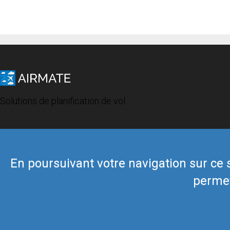
Solutions de planification de vol
En poursuivant votre navigation sur ce si
permet
© 2019 Airmate -
Conditions d'utilisation
-
Vie privée