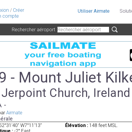
xion
/
Créer
Utiliser Airmate
Solut
 compte
Rechercher aéroport
9 - Mount Juliet Kil
 Jerpoint Church, Ireland
A -
par
Airmate
érale
52°31'40" W7°11'13"
Élévation :
148 feet MSL.
ique :
-2° East