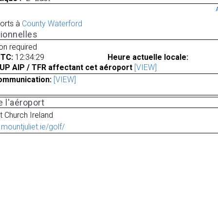
orts à
County Waterford
ionnelles
ion required
UTC:
12:34:29
Heure actuelle locale:
UP AIP / TFR affectant cet aéroport
[VIEW]
ommunication:
[VIEW]
 l'aéroport
t Church Ireland
mountjuliet.ie/golf/