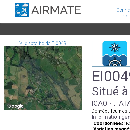
Conne
mon
Vue satellite de EI0049
EI004
Situé à
ICAO - , IAT
Données fournies 
Information gén
Coordonnées:
N
Variation magnét