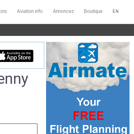
ions
Aviation info
Annoncez
Boutique
EN
kenny