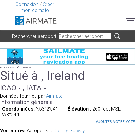
Connexion
/
Créer
mon compte
Rechercher aéroport
EI0032 - Woodford Galway
Situé à , Ireland
ICAO - , IATA -
Données fournies par
Airmate
Information générale
Coordonnées:
N53°2'54"
Élévation :
260 feet MSL.
W8°24'1"
AJOUTER VOTRE VOT
Voir autres
Aéroports à
County Galway