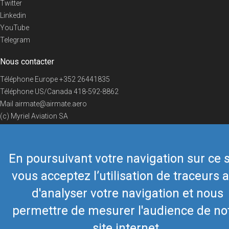
Twitter
Linkedin
YouTube
Telegram
Nous contacter
Téléphone Europe
+352 26441835
Téléphone US/Canada
418-592-8862
Mail
airmate@airmate.aero
(c) Myriel Aviation SA
En poursuivant votre navigation sur ce s
© 2019 Airmate -
Conditions d'utilisation
-
Vie privée
Back to top
vous acceptez l’utilisation de traceurs a
d'analyser votre navigation et nous
permettre de mesurer l'audience de no
site internet.