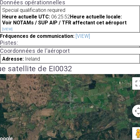
Données opérationnelles
Special qualification required
Heure actuelle UTC:
06:25:52
Heure actuelle locale:
Voir NOTAMs / SUP AIP / TFR affectant cet aéroport
[VIEW]
Fréquences de communication:
[VIEW]
Pistes:
Coordonnées de l'aéroport
Adresse:
Ireland
e satellite de EI0032