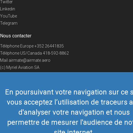
Twitter
Linkedin
YouTube
Telegram
Nous contacter
Téléphone Europe
+352 26441835
Téléphone US/Canada
418-592-8862
Mail
airmate@airmate.aero
(c) Myriel Aviation SA
En poursuivant votre navigation sur ce s
© 2019 Airmate -
Conditions d'utilisation
-
Vie privée
Back to top
vous acceptez l’utilisation de traceurs a
d'analyser votre navigation et nous
permettre de mesurer l'audience de no
site internet.