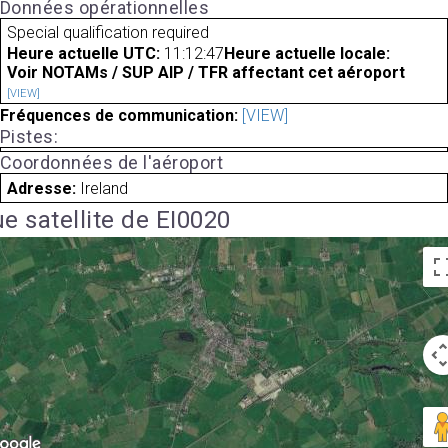
Données opérationnelles
Special qualification required
Heure actuelle UTC:
11:12:47
Heure actuelle locale:
Voir NOTAMs / SUP AIP / TFR affectant cet aéroport
[VIEW]
Fréquences de communication:
[VIEW]
Pistes:
Coordonnées de l'aéroport
Adresse:
Ireland
e satellite de EI0020