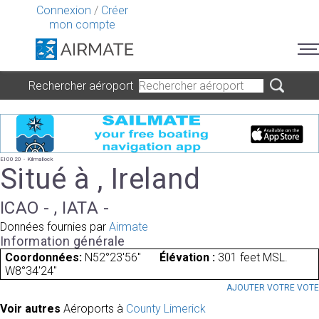
Connexion
/
Créer
mon compte
Rechercher aéroport
EI0020 - Kilmallock
Situé à , Ireland
ICAO - , IATA -
Données fournies par
Airmate
Information générale
Coordonnées:
N52°23'56"
Élévation :
301 feet MSL.
W8°34'24"
AJOUTER VOTRE VOT
Voir autres
Aéroports à
County Limerick