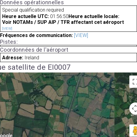
Données opérationnelles
Special qualification required
Heure actuelle UTC:
01:56:50
Heure actuelle locale:
Voir NOTAMs / SUP AIP / TFR affectant cet aéroport
[VIEW]
Fréquences de communication:
[VIEW]
Pistes:
Coordonnées de l'aéroport
Adresse:
Ireland
e satellite de EI0007