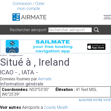
Connexion
/
Créer
mon compte
Rechercher aéroport
EI0007 - Bragganstown
Situé à , Ireland
ICAO - , IATA -
Données fournies par
Airmate
Information générale
Coordonnées:
N53°53'30"
Élévation :
41 feet MSL.
W6°25'39"
AJOUTER VOTRE VOT
Voir autres
Aéroports à
County Meath