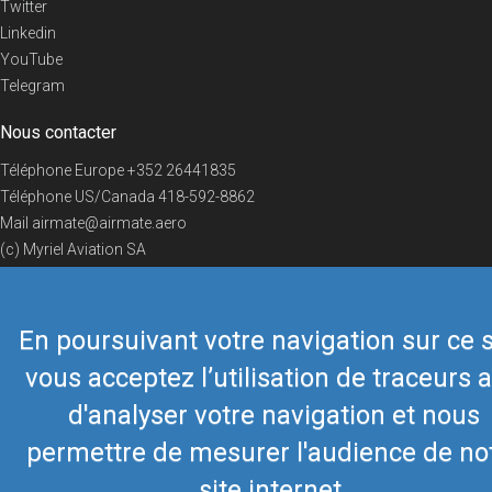
Twitter
Linkedin
YouTube
Telegram
Nous contacter
Téléphone Europe
+352 26441835
Téléphone US/Canada
418-592-8862
Mail
airmate@airmate.aero
(c) Myriel Aviation SA
En poursuivant votre navigation sur ce s
© 2019 Airmate -
Conditions d'utilisation
-
Vie privée
Back to top
vous acceptez l’utilisation de traceurs a
d'analyser votre navigation et nous
permettre de mesurer l'audience de no
site internet.