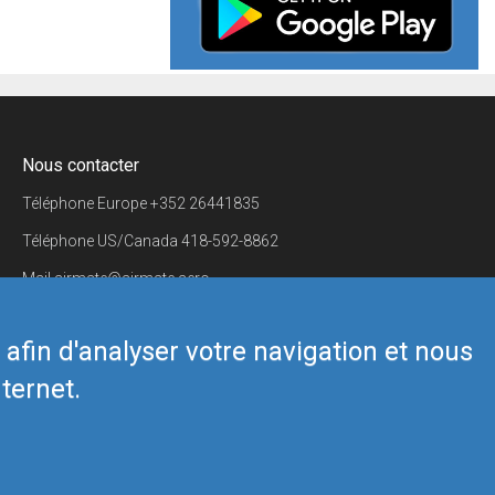
Nous contacter
Téléphone Europe
+352 26441835
Téléphone US/Canada
418-592-8862
Mail
airmate@airmate.aero
(c) Myriel Aviation SA
s afin d'analyser votre navigation et nous
ternet.
Back to top