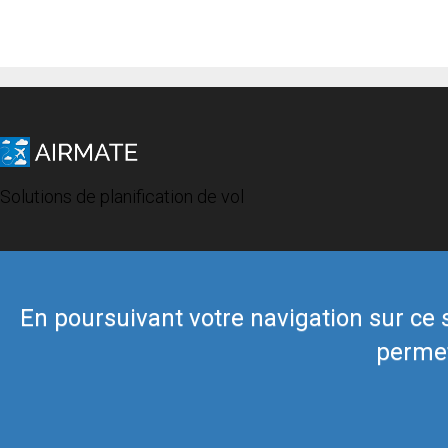
Solutions de planification de vol
En poursuivant votre navigation sur ce si
permet
© 2019 Airmate -
Conditions d'utilisation
-
Vie privée