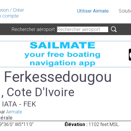
xion
/
Créer
Utiliser Airmate
Solut
 compte
Rechercher aéroport
- Ferkessedougou
 , Cote D'Ivoire
, IATA - FEK
par
Airmate
érale
9°36'0" W5°11'0"
Élévation :
1102 feet MSL.