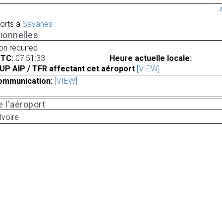
orts à
Savanes
ionnelles
ion required
UTC:
07:51:33
Heure actuelle locale:
UP AIP / TFR affectant cet aéroport
[VIEW]
ommunication:
[VIEW]
 l'aéroport
Ivoire