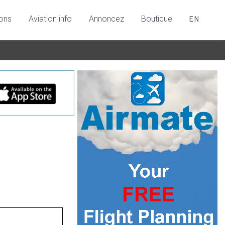
ions
Aviation info
Annoncez
Boutique
EN