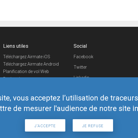
Liens utiles
Social
Téléchargez Airmate iOS
Facebook
Téléchargez Airmate Android
Twitter
Planification de vol Web
Linkedin
Recherche
aéroports/handleurs
YouTube
Evénements aéronautiques
te, vous acceptez l’utilisation de traceur
Telegram
Boutique Airmate
tre de mesurer l'audience de notre site in
J'ACCEPTE
JE REFUSE