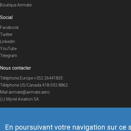
Boutique Airmate
Social
Facebook
Twitter
Linkedin
YouTube
Telegram
Nous contacter
Téléphone Europe
+352 26441835
Téléphone US/Canada
418-592-8862
Mail
airmate@airmate.aero
(c) Myriel Aviation SA
En poursuivant votre navigation sur ce s
© 2019 Airmate -
Conditions d'utilisation
-
Vie privée
Back to top