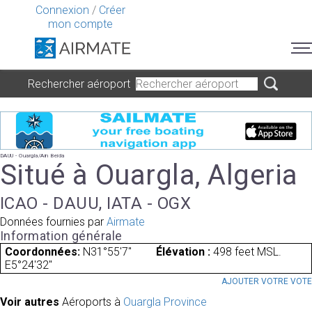
Connexion
/
Créer
mon compte
Rechercher aéroport
DAUU - Ouargla/Ain Beida
Situé à Ouargla, Algeria
ICAO - DAUU, IATA - OGX
Données fournies par
Airmate
Information générale
Coordonnées:
N31°55'7"
Élévation :
498 feet MSL.
E5°24'32"
AJOUTER VOTRE VOT
Voir autres
Aéroports à
Ouargla Province