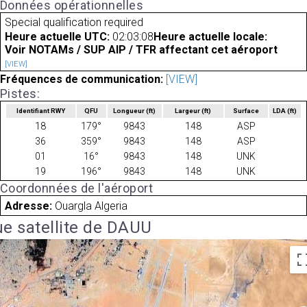
Données opérationnelles
Special qualification required
Heure actuelle UTC:
02:03:08
Heure actuelle locale:
Voir NOTAMs / SUP AIP / TFR affectant cet aéroport
[VIEW]
Fréquences de communication:
[VIEW]
Pistes:
Identifiant RWY
QFU
Longueur
(ft)
Largeur
(ft)
Surface
LDA
(ft)
18
179°
9843
148
ASP
36
359°
9843
148
ASP
01
16°
9843
148
UNK
19
196°
9843
148
UNK
Coordonnées de l'aéroport
Adresse:
Ouargla Algeria
e satellite de DAUU