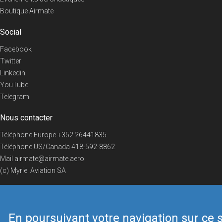
Boutique Airmate
Social
Facebook
Twitter
Linkedin
YouTube
Telegram
Nous contacter
Téléphone Europe
+352 26441835
Téléphone US/Canada
418-592-8862
Mail
airmate@airmate.aero
(c) Myriel Aviation SA
En poursuivant votre navigation sur ce s
© 2019 Airmate -
Conditions d'utilisation
-
Vie privée
Back to top