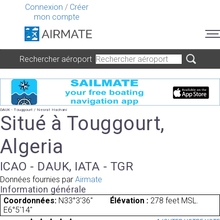
Connexion
/
Créer
mon compte
Rechercher aéroport
DAUK - Touggourt / Nesrat Hachani
Situé à Touggourt,
Algeria
ICAO - DAUK, IATA - TGR
Données fournies par
Airmate
Information générale
Coordonnées:
N33°3'36"
Élévation :
278 feet MSL.
E6°5'14"