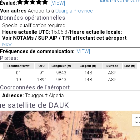
AJOUTER VOTRE VOT
Évalué:
[VIEW]
Voir autres
Aéroports à
Ouargla Province
Données opérationnelles
Special qualification required
Heure actuelle UTC:
15:06:37
Heure actuelle locale:
Voir NOTAMs / SUP AIP / TFR affectant cet aéroport
[VIEW]
Fréquences de communication:
[VIEW]
Pistes:
Identifiant RWY
QFU
Longueur
(ft)
Largeur
(ft)
Surface
LDA
(ft)
01
9°
9843
148
ASP
19
189°
9843
148
ASP
Coordonnées de l'aéroport
Adresse:
Touggourt Algeria
e satellite de DAUK