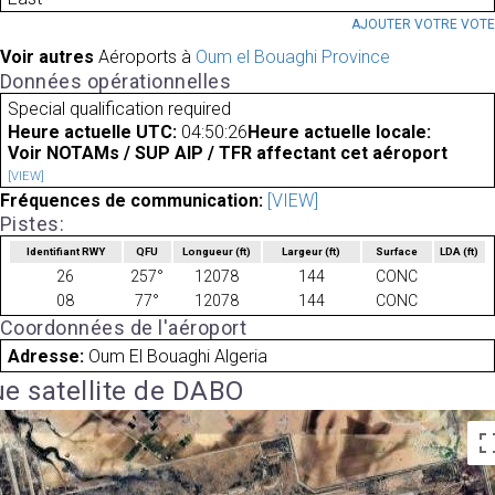
AJOUTER VOTRE VOT
Voir autres
Aéroports à
Oum el Bouaghi Province
Données opérationnelles
Special qualification required
Heure actuelle UTC:
04:50:26
Heure actuelle locale:
Voir NOTAMs / SUP AIP / TFR affectant cet aéroport
[VIEW]
Fréquences de communication:
[VIEW]
Pistes:
Identifiant RWY
QFU
Longueur
(ft)
Largeur
(ft)
Surface
LDA
(ft)
26
257°
12078
144
CONC
08
77°
12078
144
CONC
Coordonnées de l'aéroport
Adresse:
Oum El Bouaghi Algeria
e satellite de DABO