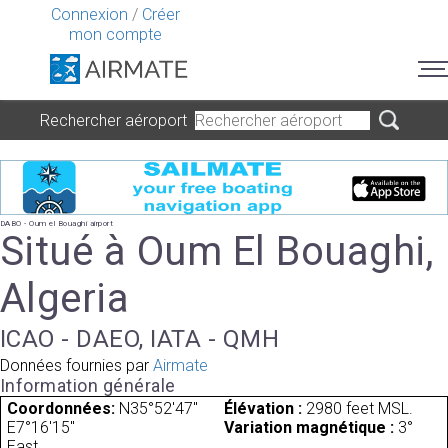
Connexion
/
Créer
mon compte
Rechercher aéroport
DABO - Oum el Bouaghi airport
Situé à Oum El Bouaghi,
Algeria
ICAO - DAEO, IATA - QMH
Données fournies par
Airmate
Information générale
Coordonnées:
N35°52'47"
Élévation :
2980 feet MSL.
E7°16'15"
Variation magnétique :
3°
East