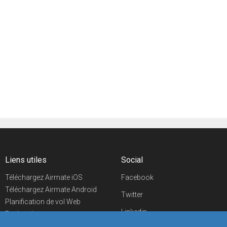
Liens utiles
Social
Téléchargez Airmate iOS
Facebook
Téléchargez Airmate Android
Twitter
Planification de vol Web
Linkedin
Recherche
aéroports/handleurs