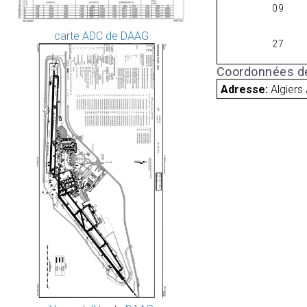
09
carte ADC de DAAG
27
Coordonnées de
Adresse:
Algiers