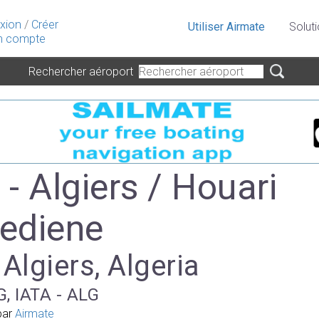
xion
/
Créer
Utiliser Airmate
Solut
 compte
Rechercher aéroport
- Algiers / Houari
ediene
 Algiers, Algeria
, IATA - ALG
par
Airmate