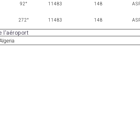
92°
11483
148
AS
272°
11483
148
AS
 l'aéroport
 Algeria