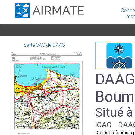
Conne
mon
carte VAC de DAAG
DAAG 
Boum
Situé à
ICAO - DAAG
Données fournies 