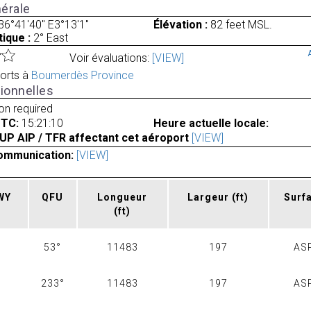
érale
36°41'40" E3°13'1"
Élévation :
82 feet MSL.
ique :
2° East
Voir évaluations:
[VIEW]
orts à
Boumerdès Province
ionnelles
ion required
UTC:
15:21:10
Heure actuelle locale:
UP AIP / TFR affectant cet aéroport
[VIEW]
ommunication:
[VIEW]
RWY
QFU
Longueur
Largeur
(ft)
Surf
(ft)
53°
11483
197
AS
233°
11483
197
AS