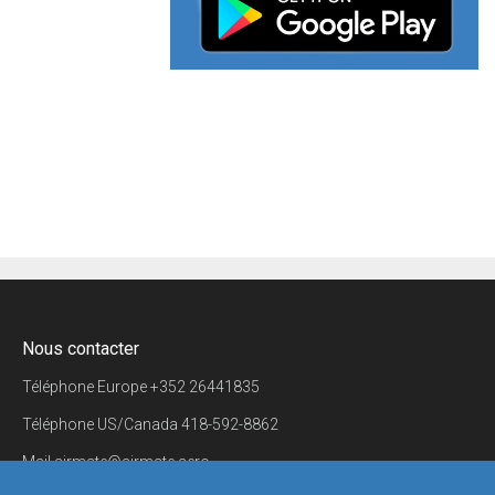
Nous contacter
Téléphone Europe
+352 26441835
Téléphone US/Canada
418-592-8862
Mail
airmate@airmate.aero