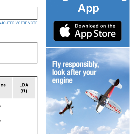
AJOUTER VOTRE VOTE
ace
LDA
(ft)
P
P