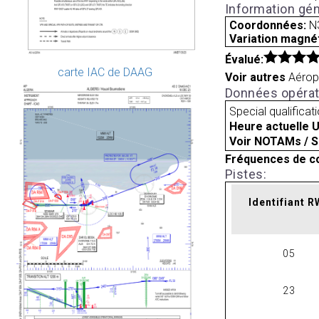
Information gén
Coordonnées:
N
Variation magnét
Évalué:
carte IAC de DAAG
Voir autres
Aérop
Données opérat
Special qualificat
Heure actuelle 
Voir NOTAMs / S
Fréquences de c
Pistes:
Identifiant 
05
23