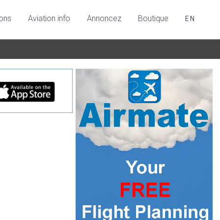
ions
Aviation info
Annoncez
Boutique
EN