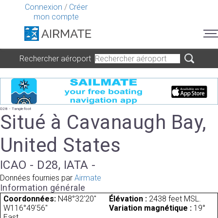
Connexion
/
Créer
mon compte
Rechercher aéroport
D28 - Tanglefoot
Situé à Cavanaugh Bay,
United States
ICAO - D28, IATA -
Données fournies par
Airmate
Information générale
Coordonnées:
N48°32'20"
Élévation :
2438 feet MSL.
W116°49'56"
Variation magnétique :
19°
East