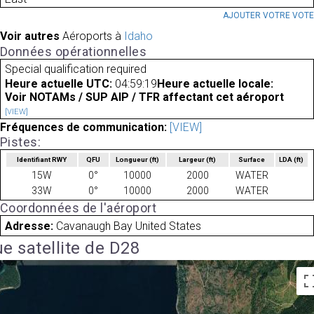
AJOUTER VOTRE VOT
Voir autres
Aéroports à
Idaho
Données opérationnelles
Special qualification required
Heure actuelle UTC:
04:59:19
Heure actuelle locale:
Voir NOTAMs / SUP AIP / TFR affectant cet aéroport
[VIEW]
Fréquences de communication:
[VIEW]
Pistes:
Identifiant RWY
QFU
Longueur
(ft)
Largeur
(ft)
Surface
LDA
(ft)
15W
0°
10000
2000
WATER
33W
0°
10000
2000
WATER
Coordonnées de l'aéroport
Adresse:
Cavanaugh Bay United States
e satellite de D28