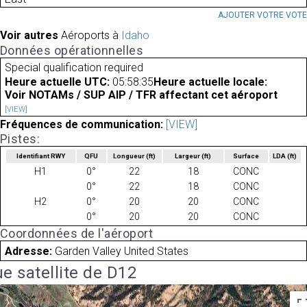
AJOUTER VOTRE VOT
Voir autres
Aéroports à
Idaho
Données opérationnelles
Special qualification required
Heure actuelle UTC:
05:58:35
Heure actuelle locale:
Voir NOTAMs / SUP AIP / TFR affectant cet aéroport
[VIEW]
Fréquences de communication:
[VIEW]
Pistes:
Identifiant RWY
QFU
Longueur
(ft)
Largeur
(ft)
Surface
LDA
(ft)
H1
0°
22
18
CONC
0°
22
18
CONC
H2
0°
20
20
CONC
0°
20
20
CONC
Coordonnées de l'aéroport
Adresse:
Garden Valley United States
e satellite de D12