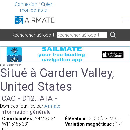
Connexion
/
Créer
mon compte
Rechercher aéroport
D12 - Garden Valley
Situé à Garden Valley,
United States
ICAO - D12, IATA -
Données fournies par
Airmate
Information générale
Coordonnées:
N44°3'52"
Élévation :
3150 feet MSL.
W115°55'33"
Variation magnétique :
17°
East