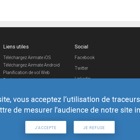
Liens utiles
Social
Téléchargez Airmate iOS
Facebook
Téléchargez Airmate Android
Twitter
Planification de vol Web
Linkedin
Recherche
aéroports/handleurs
YouTube
Evénements aéronautiques
te, vous acceptez l’utilisation de traceur
Telegram
Boutique Airmate
tre de mesurer l'audience de notre site in
J'ACCEPTE
JE REFUSE