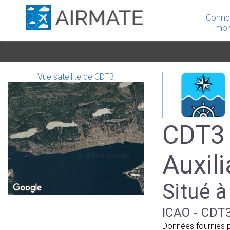
Conne
mon
Vue satellite de CDT3
CDT3 
Auxili
Situé à
ICAO - CDT3
Données fournies 