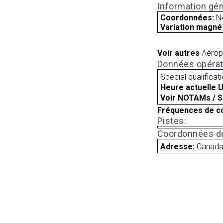
Information gén
Coordonnées:
N
Variation magnét
Voir autres
Aérop
Données opérat
Special qualificat
Heure actuelle 
Voir NOTAMs / S
Fréquences de c
Pistes:
Coordonnées de
Adresse:
Canad