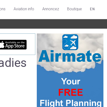
ions
Aviation info
Annoncez
Boutique
EN
adies