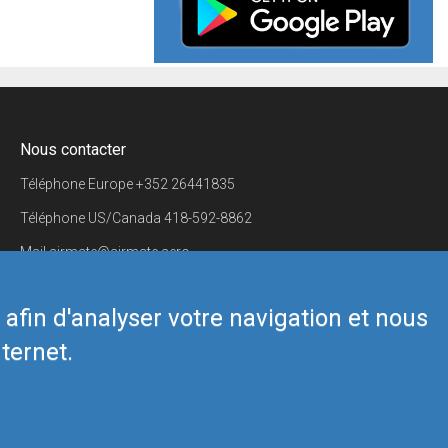
Nous contacter
Téléphone Europe
+352 26441835
Téléphone US/Canada
418-592-8862
Mail
airmate@airmate.aero
(c) Myriel Aviation SA
s afin d'analyser votre navigation et nous
ternet.
Back to top