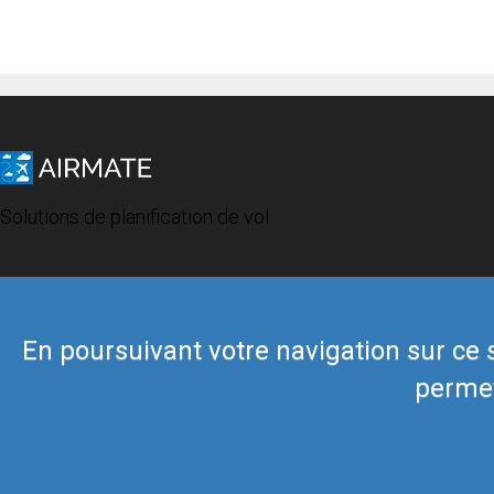
Solutions de planification de vol
En poursuivant votre navigation sur ce si
permet
© 2019 Airmate -
Conditions d'utilisation
-
Vie privée