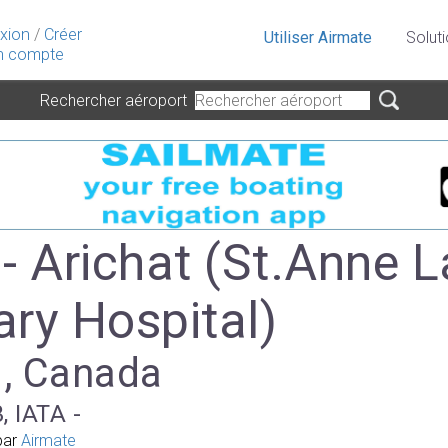
xion
/
Créer
Utiliser Airmate
Solut
 compte
Rechercher aéroport
- Arichat (St.Anne L
ary Hospital)
 , Canada
, IATA -
par
Airmate