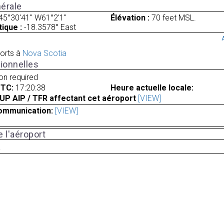
érale
45°30'41" W61°2'1"
Élévation :
70 feet MSL.
ique :
-18.3578° East
orts à
Nova Scotia
ionnelles
ion required
UTC:
17:20:38
Heure actuelle locale:
UP AIP / TFR affectant cet aéroport
[VIEW]
ommunication:
[VIEW]
 l'aéroport
a