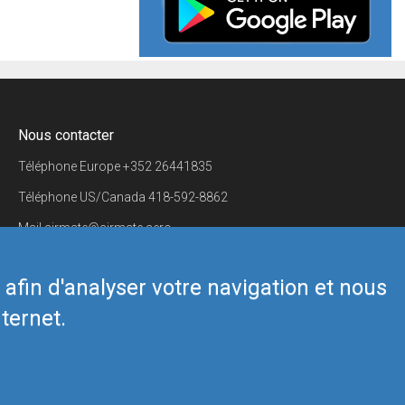
Nous contacter
Téléphone Europe
+352 26441835
Téléphone US/Canada
418-592-8862
Mail
airmate@airmate.aero
(c) Myriel Aviation SA
s afin d'analyser votre navigation et nous
ternet.
Back to top