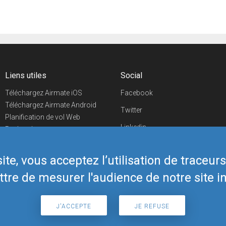
Liens utiles
Social
Téléchargez Airmate iOS
Facebook
Téléchargez Airmate Android
Twitter
Planification de vol Web
Linkedin
Recherche
aéroports/handleurs
YouTube
Evénements aéronautiques
te, vous acceptez l’utilisation de traceur
Telegram
Boutique Airmate
tre de mesurer l'audience de notre site in
J'ACCEPTE
JE REFUSE