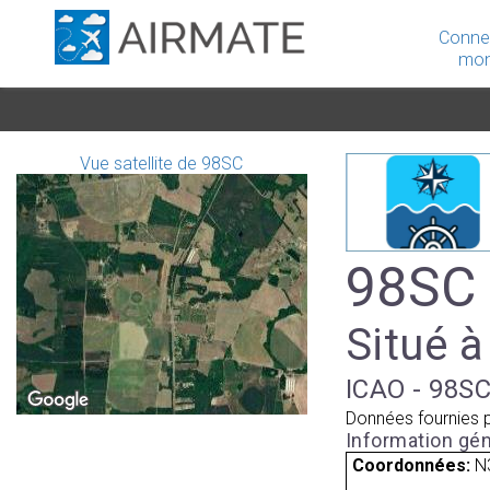
Conne
mon
Vue satellite de 98SC
98SC
Situé à
ICAO - 98SC
Données fournies 
Information gén
Coordonnées:
N