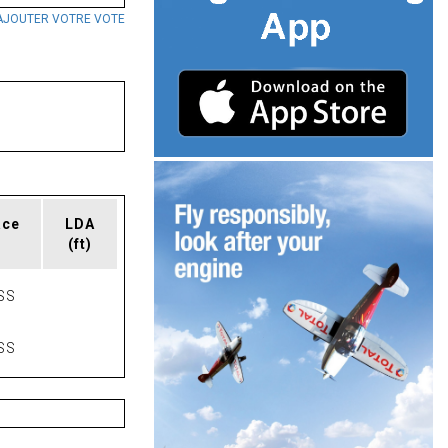
AJOUTER VOTRE VOTE
ace
LDA
(ft)
SS
SS