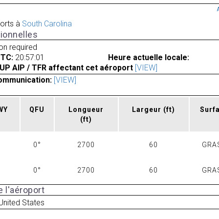
orts à
South Carolina
ionnelles
ion required
UTC:
20:57:01
Heure actuelle locale:
UP AIP / TFR affectant cet aéroport
[VIEW]
ommunication:
[VIEW]
RWY
QFU
Longueur
Largeur
(ft)
Surf
(ft)
0°
2700
60
GRA
0°
2700
60
GRA
 l'aéroport
United States