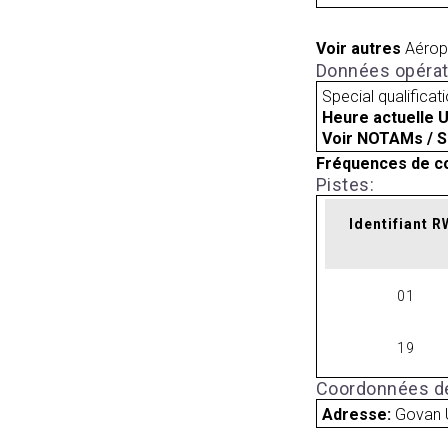
Voir autres
Aérop
Données opérat
Special qualificat
Heure actuelle 
Voir NOTAMs / S
Fréquences de c
Pistes:
Identifiant 
01
19
Coordonnées de
Adresse:
Govan 