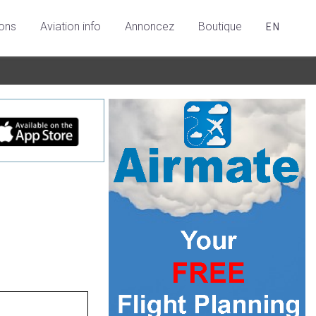
ions
Aviation info
Annoncez
Boutique
EN