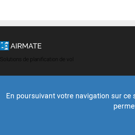
Solutions de planification de vol
En poursuivant votre navigation sur ce si
permet
© 2019 Airmate -
Conditions d'utilisation
-
Vie privée