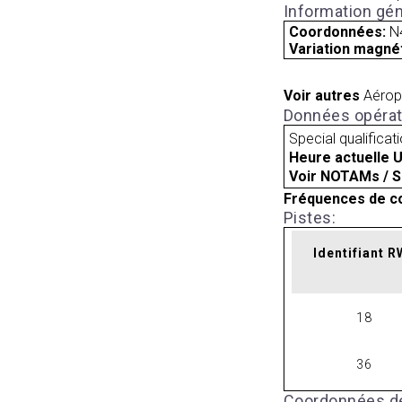
Information gén
Coordonnées:
N
Variation magnét
Voir autres
Aérop
Données opérat
Special qualificat
Heure actuelle 
Voir NOTAMs / S
Fréquences de c
Pistes:
Identifiant 
18
36
Coordonnées de