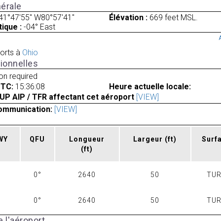
érale
41°47'55" W80°57'41"
Élévation :
669 feet MSL.
ique :
-04° East
orts à
Ohio
ionnelles
ion required
UTC:
15:36:08
Heure actuelle locale:
UP AIP / TFR affectant cet aéroport
[VIEW]
ommunication:
[VIEW]
RWY
QFU
Longueur
Largeur
(ft)
Surf
(ft)
0°
2640
50
TUR
0°
2640
50
TUR
 l'aéroport