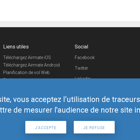
Liens utiles
Social
Téléchargez Airmate iOS
Facebook
Téléchargez Airmate Android
Twitter
Planification de vol Web
Linkedin
Recherche
aéroports/handleurs
YouTube
Evénements aéronautiques
te, vous acceptez l’utilisation de traceur
Telegram
Boutique Airmate
tre de mesurer l'audience de notre site in
J'ACCEPTE
JE REFUSE