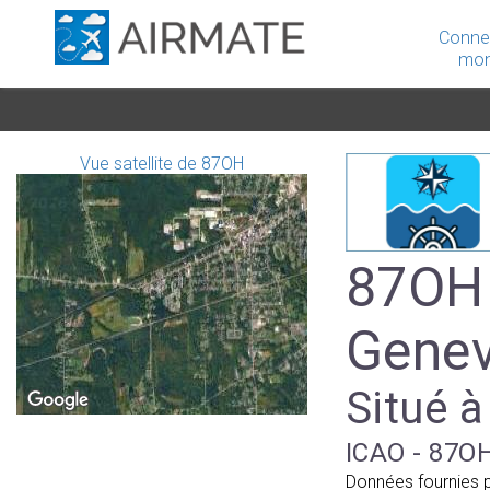
Conne
mon
Vue satellite de 87OH
87OH 
Genev
Situé à
ICAO - 87OH
Données fournies 