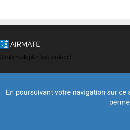
Solutions de planification de vol
En poursuivant votre navigation sur ce si
permet
© 2019 Airmate -
Conditions d'utilisation
-
Vie privée