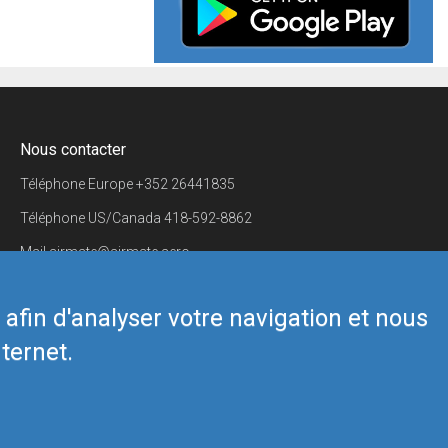
Nous contacter
Téléphone Europe
+352 26441835
Téléphone US/Canada
418-592-8862
Mail
airmate@airmate.aero
(c) Myriel Aviation SA
s afin d'analyser votre navigation et nous
ternet.
Back to top