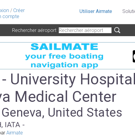
xion
/
Créer
Utiliser Airmate
Solut
 compte
Rechercher aéroport
- University Hospita
a Medical Center
 Geneva, United States
, IATA -
par
Airmate