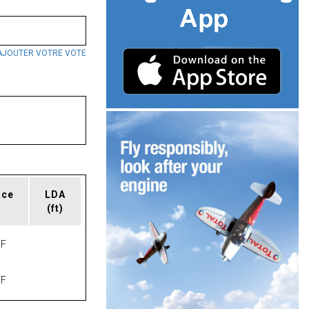
AJOUTER VOTRE VOTE
ace
LDA
(ft)
F
F