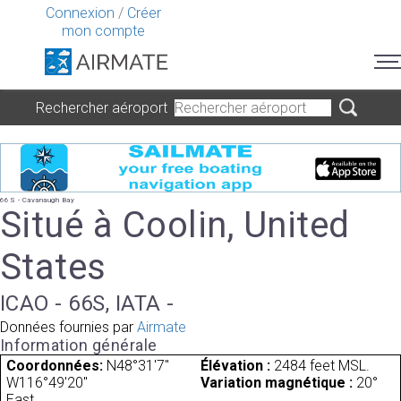
Connexion
/
Créer
mon compte
Rechercher aéroport
66S - Cavanaugh Bay
Situé à Coolin, United
States
ICAO - 66S, IATA -
Données fournies par
Airmate
Information générale
Coordonnées:
N48°31'7"
Élévation :
2484 feet MSL.
W116°49'20"
Variation magnétique :
20°
East