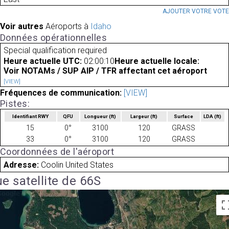
AJOUTER VOTRE VOT
Voir autres
Aéroports à
Idaho
Données opérationnelles
Special qualification required
Heure actuelle UTC:
02:00:10
Heure actuelle locale:
Voir NOTAMs / SUP AIP / TFR affectant cet aéroport
[VIEW]
Fréquences de communication:
[VIEW]
Pistes:
Identifiant RWY
QFU
Longueur
(ft)
Largeur
(ft)
Surface
LDA
(ft)
15
0°
3100
120
GRASS
33
0°
3100
120
GRASS
Coordonnées de l'aéroport
Adresse:
Coolin United States
e satellite de 66S