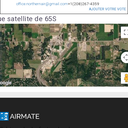
office.northernair@gmail.com
+1(208)267-4359
AJOUTER VOTRE VOTE
e satellite de 65S