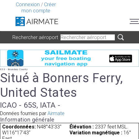
Connexion
/
Créer
mon compte
Rechercher aéroport
65S - Boundary County
Situé à Bonners Ferry,
United States
ICAO - 65S, IATA -
Données fournies par
Airmate
Information générale
Coordonnées:
N48°43'33"
Élévation :
2337 feet MSL.
W116°17'43"
Variation magnétique :
16°
East