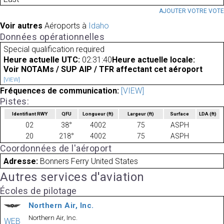
AJOUTER VOTRE VOT
Voir autres
Aéroports à
Idaho
Données opérationnelles
Special qualification required
Heure actuelle UTC:
02:31:40
Heure actuelle locale:
Voir NOTAMs / SUP AIP / TFR affectant cet aéroport
[VIEW]
Fréquences de communication:
[VIEW]
Pistes:
Identifiant RWY
QFU
Longueur
(ft)
Largeur
(ft)
Surface
LDA
(ft)
02
38°
4002
75
ASPH
20
218°
4002
75
ASPH
Coordonnées de l'aéroport
Adresse:
Bonners Ferry United States
Autres services d'aviation
Écoles de pilotage
Northern Air, Inc.
Northern Air, Inc.
WEB