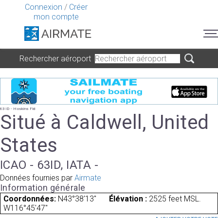
Connexion
/
Créer
mon compte
Rechercher aéroport
63ID - Hoskins Fld
Situé à Caldwell, United
States
ICAO - 63ID, IATA -
Données fournies par
Airmate
Information générale
Coordonnées:
N43°38'13"
Élévation :
2525 feet MSL.
W116°45'47"