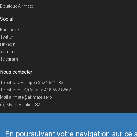
Boutique Airmate
Social
Facebook
Twitter
Linkedin
YouTube
Telegram
Nous contacter
Téléphone Europe
+352 26441835
Téléphone US/Canada
418-592-8862
Mail
airmate@airmate.aero
(c) Myriel Aviation SA
En poursuivant votre navigation sur ce s
© 2019 Airmate -
Conditions d'utilisation
-
Vie privée
Back to top