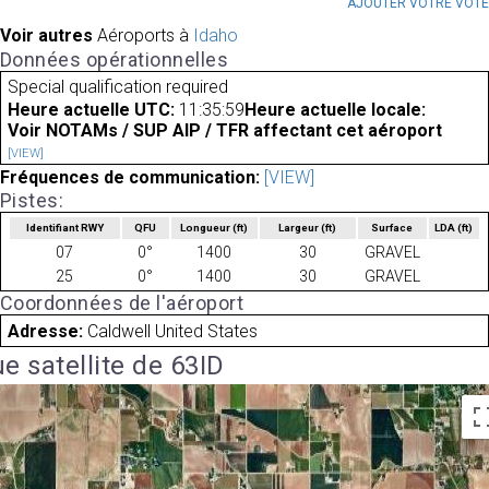
AJOUTER VOTRE VOT
Voir autres
Aéroports à
Idaho
Données opérationnelles
Special qualification required
Heure actuelle UTC:
11:35:59
Heure actuelle locale:
Voir NOTAMs / SUP AIP / TFR affectant cet aéroport
[VIEW]
Fréquences de communication:
[VIEW]
Pistes:
Identifiant RWY
QFU
Longueur
(ft)
Largeur
(ft)
Surface
LDA
(ft)
07
0°
1400
30
GRAVEL
25
0°
1400
30
GRAVEL
Coordonnées de l'aéroport
Adresse:
Caldwell United States
e satellite de 63ID