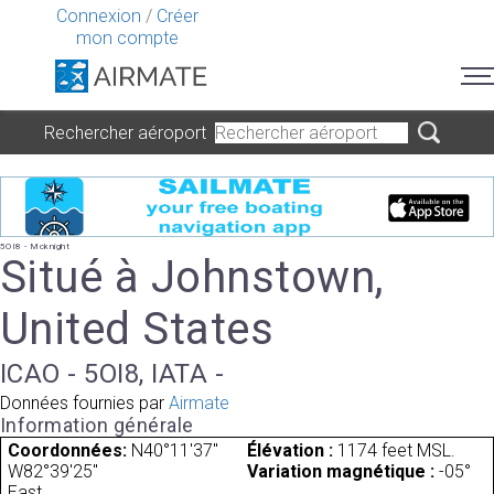
Connexion
/
Créer
mon compte
Rechercher aéroport
5OI8 - Mcknight
Situé à Johnstown,
United States
ICAO - 5OI8, IATA -
Données fournies par
Airmate
Information générale
Coordonnées:
N40°11'37"
Élévation :
1174 feet MSL.
W82°39'25"
Variation magnétique :
-05°
East