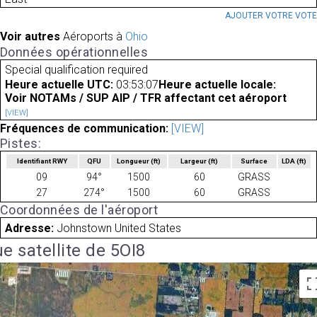
AJOUTER VOTRE VOT
Voir autres
Aéroports à
Ohio
Données opérationnelles
Special qualification required
Heure actuelle UTC:
03:53:07
Heure actuelle locale:
Voir NOTAMs / SUP AIP / TFR affectant cet aéroport
[VIEW]
Fréquences de communication:
[VIEW]
Pistes:
Identifiant RWY
QFU
Longueur
(ft)
Largeur
(ft)
Surface
LDA
(ft)
09
94°
1500
60
GRASS
27
274°
1500
60
GRASS
Coordonnées de l'aéroport
Adresse:
Johnstown United States
e satellite de 5OI8