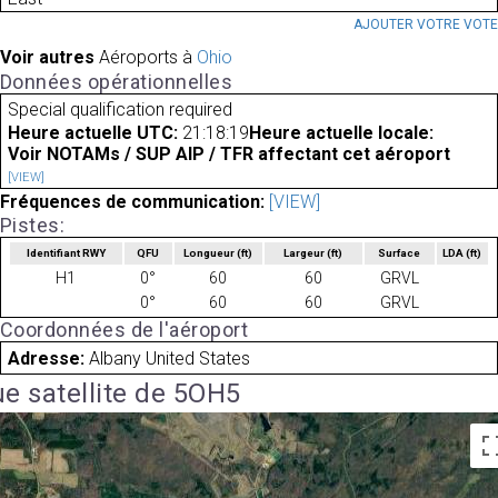
AJOUTER VOTRE VOT
Voir autres
Aéroports à
Ohio
Données opérationnelles
Special qualification required
Heure actuelle UTC:
21:18:19
Heure actuelle locale:
Voir NOTAMs / SUP AIP / TFR affectant cet aéroport
[VIEW]
Fréquences de communication:
[VIEW]
Pistes:
Identifiant RWY
QFU
Longueur
(ft)
Largeur
(ft)
Surface
LDA
(ft)
H1
0°
60
60
GRVL
0°
60
60
GRVL
Coordonnées de l'aéroport
Adresse:
Albany United States
e satellite de 5OH5