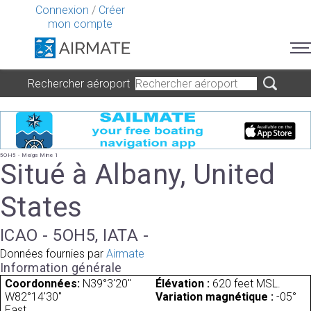
Connexion
/
Créer
mon compte
Rechercher aéroport
5OH5 - Meigs Mine 1
Situé à Albany, United
States
ICAO - 5OH5, IATA -
Données fournies par
Airmate
Information générale
Coordonnées:
N39°3'20"
Élévation :
620 feet MSL.
W82°14'30"
Variation magnétique :
-05°
East