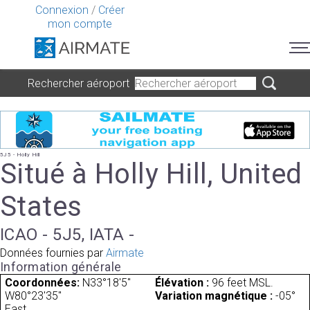
Connexion
/
Créer
mon compte
Rechercher aéroport
5J5 - Holly Hill
Situé à Holly Hill, United
States
ICAO - 5J5, IATA -
Données fournies par
Airmate
Information générale
Coordonnées:
N33°18'5"
Élévation :
96 feet MSL.
W80°23'35"
Variation magnétique :
-05°
East