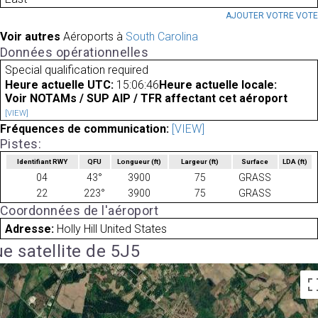
AJOUTER VOTRE VOT
Voir autres
Aéroports à
South Carolina
Données opérationnelles
Special qualification required
Heure actuelle UTC:
15:06:46
Heure actuelle locale:
Voir NOTAMs / SUP AIP / TFR affectant cet aéroport
[VIEW]
Fréquences de communication:
[VIEW]
Pistes:
Identifiant RWY
QFU
Longueur
(ft)
Largeur
(ft)
Surface
LDA
(ft)
04
43°
3900
75
GRASS
22
223°
3900
75
GRASS
Coordonnées de l'aéroport
Adresse:
Holly Hill United States
e satellite de 5J5