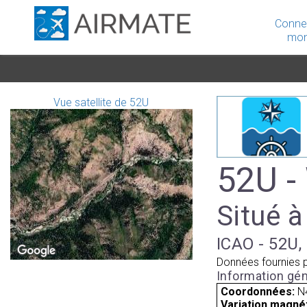
Conne
mon
Vue satellite de 52U
52U -
Situé à
ICAO - 52U, 
Données fournies 
Information gén
Coordonnées:
N
Variation magnét