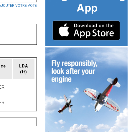
AJOUTER VOTRE VOTE
ace
LDA
(ft)
ER
ER