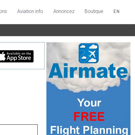
ions
Aviation info
Annoncez
Boutique
EN