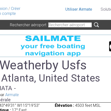
xion
/
Créer
Utiliser Airmate
Solut
 compte
Rechercher aéroport
 Weatherby Usfs
 Atlanta, United States
IATA -
par
Airmate
érale
43°49'31" W115°19'53"
Élévation :
4503 feet MSL.
ique :
17° East