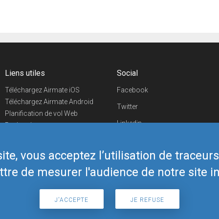
Liens utiles
Social
Téléchargez Airmate iOS
Facebook
Téléchargez Airmate Android
Twitter
Planification de vol Web
Linkedin
Recherche
aéroports/handleurs
YouTube
Evénements aéronautiques
te, vous acceptez l’utilisation de traceur
Telegram
Boutique Airmate
tre de mesurer l'audience de notre site in
J'ACCEPTE
JE REFUSE