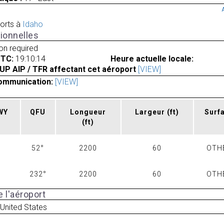
orts à
Idaho
ionnelles
ion required
UTC:
19:10:14
Heure actuelle locale:
UP AIP / TFR affectant cet aéroport
[VIEW]
ommunication:
[VIEW]
RWY
QFU
Longueur
Largeur
(ft)
Surf
(ft)
52°
2200
60
OTH
232°
2200
60
OTH
 l'aéroport
 United States