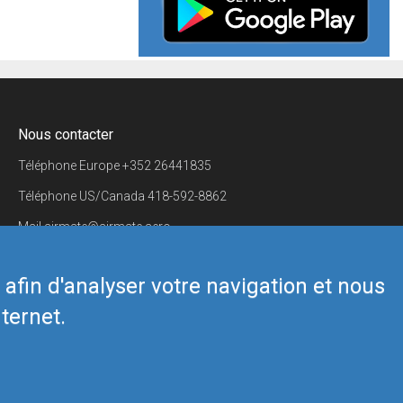
Nous contacter
Téléphone Europe
+352 26441835
Téléphone US/Canada
418-592-8862
Mail
airmate@airmate.aero
(c) Myriel Aviation SA
s afin d'analyser votre navigation et nous
ternet.
Back to top