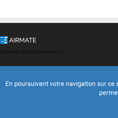
Solutions de planification de vol
En poursuivant votre navigation sur ce si
permet
© 2019 Airmate -
Conditions d'utilisation
-
Vie privée