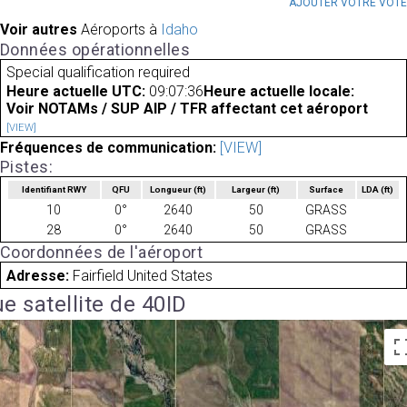
AJOUTER VOTRE VOT
Voir autres
Aéroports à
Idaho
Données opérationnelles
Special qualification required
Heure actuelle UTC:
09:07:36
Heure actuelle locale:
Voir NOTAMs / SUP AIP / TFR affectant cet aéroport
[VIEW]
Fréquences de communication:
[VIEW]
Pistes:
Identifiant RWY
QFU
Longueur
(ft)
Largeur
(ft)
Surface
LDA
(ft)
10
0°
2640
50
GRASS
28
0°
2640
50
GRASS
Coordonnées de l'aéroport
Adresse:
Fairfield United States
e satellite de 40ID