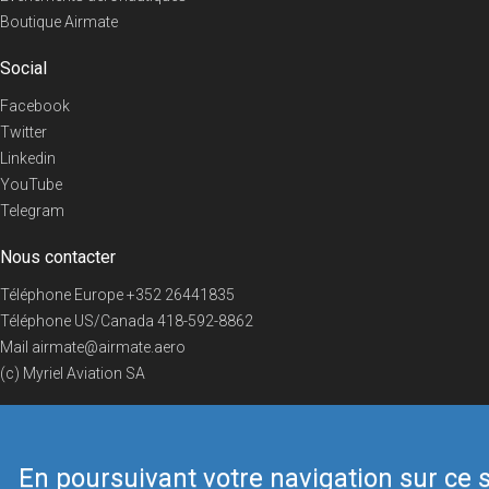
Boutique Airmate
Social
Facebook
Twitter
Linkedin
YouTube
Telegram
Nous contacter
Téléphone Europe
+352 26441835
Téléphone US/Canada
418-592-8862
Mail
airmate@airmate.aero
(c) Myriel Aviation SA
En poursuivant votre navigation sur ce s
© 2019 Airmate -
Conditions d'utilisation
-
Vie privée
Back to top