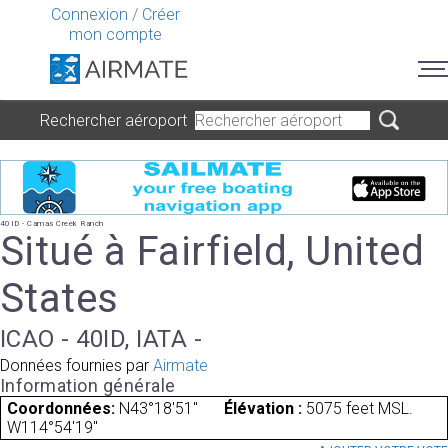
Connexion
/
Créer
mon compte
Rechercher aéroport
40ID - Camas Creek Ranch
Situé à Fairfield, United
States
ICAO - 40ID, IATA -
Données fournies par
Airmate
Information générale
Coordonnées:
N43°18'51"
Élévation :
5075 feet MSL.
W114°54'19"