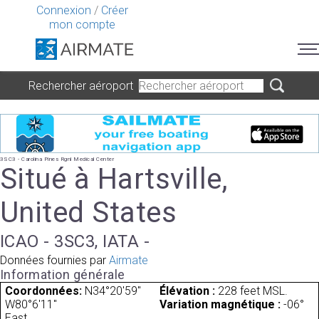
Connexion
/
Créer
mon compte
Rechercher aéroport
3SC3 - Carolina Pines Rgnl Medical Center
Situé à Hartsville,
United States
ICAO - 3SC3, IATA -
Données fournies par
Airmate
Information générale
Coordonnées:
N34°20'59"
Élévation :
228 feet MSL.
W80°6'11"
Variation magnétique :
-06°
East