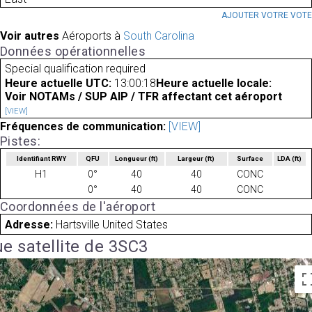
AJOUTER VOTRE VOT
Voir autres
Aéroports à
South Carolina
Données opérationnelles
Special qualification required
Heure actuelle UTC:
13:00:18
Heure actuelle locale:
Voir NOTAMs / SUP AIP / TFR affectant cet aéroport
[VIEW]
Fréquences de communication:
[VIEW]
Pistes:
Identifiant RWY
QFU
Longueur
(ft)
Largeur
(ft)
Surface
LDA
(ft)
H1
0°
40
40
CONC
0°
40
40
CONC
Coordonnées de l'aéroport
Adresse:
Hartsville United States
e satellite de 3SC3