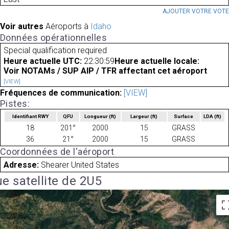
AJOUTER VOTRE VOT
Voir autres
Aéroports à
Idaho
Données opérationnelles
Special qualification required
Heure actuelle UTC:
22:30:59
Heure actuelle locale:
Voir NOTAMs / SUP AIP / TFR affectant cet aéroport
[VIEW]
Fréquences de communication:
[VIEW]
Pistes:
Identifiant RWY
QFU
Longueur
(ft)
Largeur
(ft)
Surface
LDA
(ft)
18
201°
2000
15
GRASS
36
21°
2000
15
GRASS
Coordonnées de l'aéroport
Adresse:
Shearer United States
e satellite de 2U5