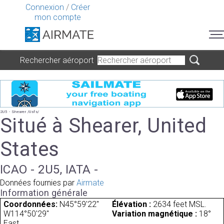
Connexion
/
Créer
mon compte
Rechercher aéroport
2U5 - Shearer /Usfs/
Situé à Shearer, United
States
ICAO - 2U5, IATA -
Données fournies par
Airmate
Information générale
Coordonnées:
N45°59'22"
Élévation :
2634 feet MSL.
W114°50'29"
Variation magnétique :
18°
East