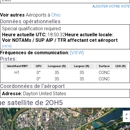
AJOUTER VOTRE VOT
Voir autres
Aéroports à
Ohio
Données opérationnelles
Special qualification required
Heure actuelle UTC:
18:50:32
Heure actuelle locale:
Voir NOTAMs / SUP AIP / TFR affectant cet aéroport
[VIEW]
Fréquences de communication:
[VIEW]
Pistes:
Identifiant RWY
QFU
Longueur
(ft)
Largeur
(ft)
Surface
LDA
(ft)
H1
0°
35
35
CONC
0°
35
35
CONC
Coordonnées de l'aéroport
Adresse:
Dayton United States
e satellite de 2OH5