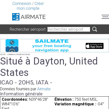
Connexion
/
Créer
mon compte
Rechercher aéroport
2OH5 - Childrens Medical Center
Situé à Dayton, United
States
ICAO - 2OH5, IATA -
Données fournies par
Airmate
Information générale
Coordonnées:
N39°46'28"
Élévation :
750 feet MSL.
W84°10'6"
Variation magnétique :
-04°
East