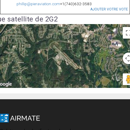
phillip@pieraviation.com
+1(740)632-3583
AJOUTER VOTRE VOTE
e satellite de 2G2