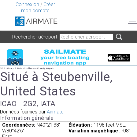
Connexion
/
Créer
mon compte
Rechercher aéroport
2G2 - Geary A Bates/Jefferson County Airpark
Situé à Steubenville,
United States
ICAO - 2G2, IATA -
Données fournies par
Airmate
Information générale
Coordonnées:
N40°21'38"
Élévation :
1198 feet MSL.
W80°42'6"
Variation magnétique :
-08°
East