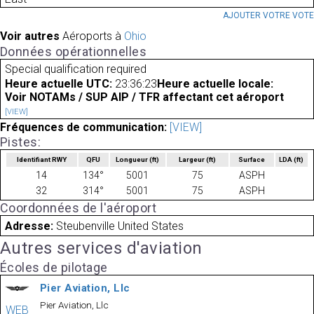
AJOUTER VOTRE VOT
Voir autres
Aéroports à
Ohio
Données opérationnelles
Special qualification required
Heure actuelle UTC:
23:36:23
Heure actuelle locale:
Voir NOTAMs / SUP AIP / TFR affectant cet aéroport
[VIEW]
Fréquences de communication:
[VIEW]
Pistes:
Identifiant RWY
QFU
Longueur
(ft)
Largeur
(ft)
Surface
LDA
(ft)
14
134°
5001
75
ASPH
32
314°
5001
75
ASPH
Coordonnées de l'aéroport
Adresse:
Steubenville United States
Autres services d'aviation
Écoles de pilotage
Pier Aviation, Llc
Pier Aviation, Llc
WEB