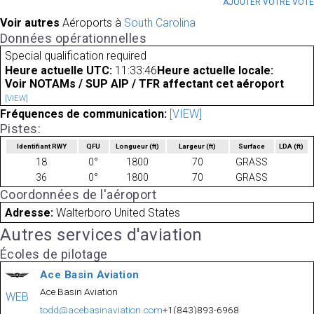
AJOUTER VOTRE VOT
Voir autres
Aéroports à
South Carolina
Données opérationnelles
Special qualification required
Heure actuelle UTC:
11:33:46
Heure actuelle locale:
Voir NOTAMs / SUP AIP / TFR affectant cet aéroport
[VIEW]
Fréquences de communication:
[VIEW]
Pistes:
Identifiant RWY
QFU
Longueur
(ft)
Largeur
(ft)
Surface
LDA
(ft)
18
0°
1800
70
GRASS
36
0°
1800
70
GRASS
Coordonnées de l'aéroport
Adresse:
Walterboro United States
Autres services d'aviation
Écoles de pilotage
Ace Basin Aviation
Ace Basin Aviation
WEB
todd@acebasinaviation.com
+1(843)893-6968