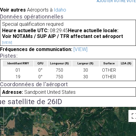
AJOUTER VOTRE VOT
Voir autres
Aéroports à
Idaho
Données opérationnelles
Special qualification required
Heure actuelle UTC:
08:29:45
Heure actuelle locale:
Voir NOTAMs / SUP AIP / TFR affectant cet aéroport
[VIEW]
Fréquences de communication:
[VIEW]
Pistes:
Identifiant RWY
QFU
Longueur
(ft)
Largeur
(ft)
Surface
LDA
(ft)
01
0°
750
30
OTHER
19
0°
750
30
OTHER
Coordonnées de l'aéroport
Adresse:
Sandpoint United States
e satellite de 26ID