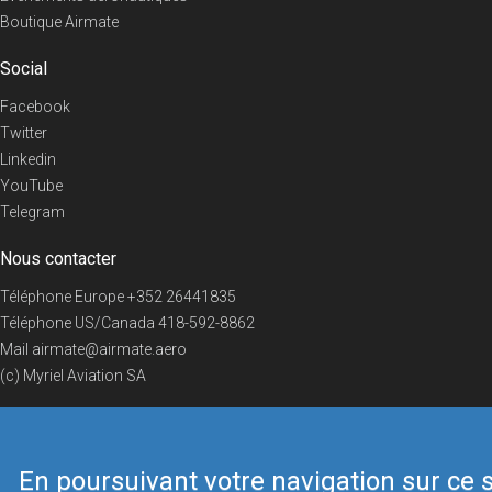
Boutique Airmate
Social
Facebook
Twitter
Linkedin
YouTube
Telegram
Nous contacter
Téléphone Europe
+352 26441835
Téléphone US/Canada
418-592-8862
Mail
airmate@airmate.aero
(c) Myriel Aviation SA
En poursuivant votre navigation sur ce s
© 2019 Airmate -
Conditions d'utilisation
-
Vie privée
Back to top