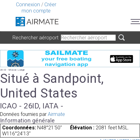
Connexion
/
Créer
mon compte
Rechercher aéroport
26ID - Moose Lodge
Situé à Sandpoint,
United States
ICAO - 26ID, IATA -
Données fournies par
Airmate
Information générale
Coordonnées:
N48°21'50"
Élévation :
2081 feet MSL.
W116°24'13"