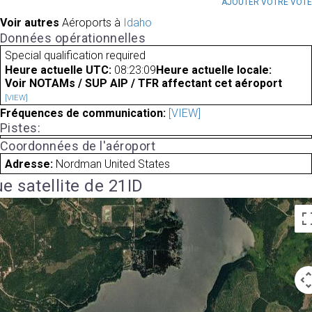
AJOUTER VOTRE VOT
Voir autres
Aéroports à
Idaho
Données opérationnelles
Special qualification required
Heure actuelle UTC:
08:23:09
Heure actuelle locale:
Voir NOTAMs / SUP AIP / TFR affectant cet aéroport
[VIEW]
Fréquences de communication:
[VIEW]
Pistes:
Coordonnées de l'aéroport
Adresse:
Nordman United States
e satellite de 21ID