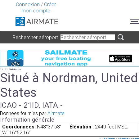
Connexion
/
Créer
mon compte
Rechercher aéroport
21ID - Phillabaum
Situé à Nordman, United
States
ICAO - 21ID, IATA -
Données fournies par
Airmate
Information générale
Coordonnées:
N48°37'53"
Élévation :
2440 feet MSL.
W116°52'16"