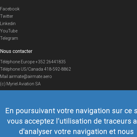
Facebook
Twitter
Linkedin
YouTube
Telegram
Nous contacter
Téléphone Europe
+352 26441835
Téléphone US/Canada
418-592-8862
Mail
airmate@airmate.aero
(c) Myriel Aviation SA
En poursuivant votre navigation sur ce s
© 2019 Airmate -
Conditions d'utilisation
-
Vie privée
Back to top
vous acceptez l’utilisation de traceurs a
d'analyser votre navigation et nous